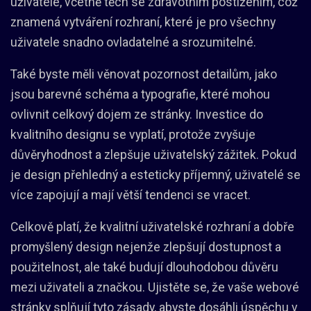
uživatele, včetně těch se zdravotním postižením, což
znamená vytváření rozhraní, které je pro všechny
uživatele snadno ovladatelné a srozumitelné.
Také byste měli věnovat pozornost detailům, jako
jsou barevné schéma a typografie, které mohou
ovlivnit celkový dojem ze stránky. Investice do
kvalitního designu se vyplatí, protože zvyšuje
důvěryhodnost a zlepšuje uživatelský zážitek. Pokud
je design přehledný a esteticky příjemný, uživatelé se
více zapojují a mají větší tendenci se vracet.
Celkově platí, že kvalitní uživatelské rozhraní a dobře
promyšlený design nejenže zlepšují dostupnost a
použitelnost, ale také budují dlouhodobou důvěru
mezi uživateli a značkou. Ujistěte se, že vaše webové
stránky splňují tyto zásady, abyste dosáhli úspěchu v