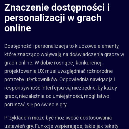
Znaczenie dostępności i
personalizacji w grach
online
Dostępność i personalizacja to kluczowe elementy,
które znacząco wpływają na doświadczenia graczy w
grach online. W dobie rosnącej konkurencji,
projektowanie UX musi uwzględniać różnorodne
potrzeby użytkowników. Odpowiednia nawigacja i
responsywność interfejsu są niezbędne, by każdy
gracz, niezależnie od umiejętności, mógł łatwo
poruszać się po świecie gry.
Przykładem może być możliwość dostosowania
ustawień gry. Funkcje wspierające, takie jak teksty