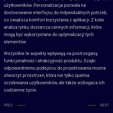
użytkowników. Personalizacja pozwala na
dostosowanie interfejsu do indywidualnych potrzeb,
co zwiększa komfort korzystania z aplikacji. Z kolei
analiza rynku dostarcza cennych informacji, które
mogą być wykorzystane do optymalizacji tych
elementów.
Wszystkie te aspekty wpływają na postrzeganą
funkcjonalność i atrakcyjność produktu. Dzięki
odpowiedniemu podejściu do projektowania można
stworzyć przestrzeń, która nie tylko spełnia
oczekiwania użytkowników, ale także wzbogaca ich
codzienne życie.
PREV
NEXT