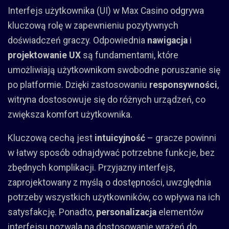
Interfejs użytkownika (UI) w Max Casino odgrywa
kluczową rolę w zapewnieniu pozytywnych
doświadczeń graczy. Odpowiednia
nawigacja
i
projektowanie UX
są fundamentami, które
umożliwiają użytkownikom swobodne poruszanie się
po platformie. Dzięki zastosowaniu
responsywności
,
witryna dostosowuje się do różnych urządzeń, co
zwiększa komfort użytkownika.
Kluczową cechą jest
intuicyjność
– gracze powinni
w łatwy sposób odnajdywać potrzebne funkcje, bez
zbędnych komplikacji. Przyjazny interfejs,
zaprojektowany z myślą o dostępności, uwzględnia
potrzeby wszystkich użytkowników, co wpływa na ich
satysfakcję. Ponadto,
personalizacja
elementów
interfejsu pozwala na dostosowanie wrażeń do