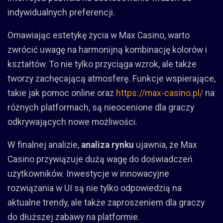
indywidualnych preferencji.
Omawiając estetykę życia w Max Casino, warto
zwrócić uwagę na harmonijną kombinację kolorów i
kształtów. To nie tylko przyciąga wzrok, ale także
tworzy zachęcającą atmosferę. Funkcje wspierające,
takie jak pomoc online oraz
https://max-casino.pl/
na
różnych platformach, są nieocenione dla graczy
odkrywających nowe możliwości.
W finalnej analizie,
analiza rynku
ujawnia, że Max
Casino przywiązuje dużą wagę do doświadczeń
użytkowników. Inwestycje w innowacyjne
rozwiązania w UI są nie tylko odpowiedzią na
aktualne trendy, ale także zaproszeniem dla graczy
do dłuższej zabawy na platformie.