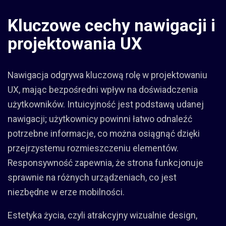
Kluczowe cechy nawigacji i
projektowania UX
Nawigacja odgrywa kluczową rolę w projektowaniu
UX, mając bezpośredni wpływ na doświadczenia
użytkowników. Intuicyjność jest podstawą udanej
nawigacji; użytkownicy powinni łatwo odnaleźć
potrzebne informacje, co można osiągnąć dzięki
przejrzystemu rozmieszczeniu elementów.
Responsywność zapewnia, że strona funkcjonuje
sprawnie na różnych urządzeniach, co jest
niezbędne w erze mobilności.
Estetyka życia, czyli atrakcyjny wizualnie design,