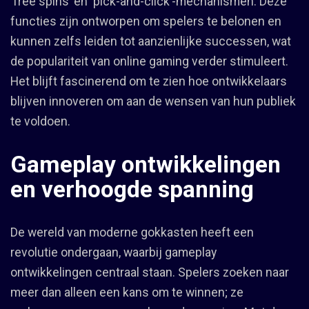
‘free spins’ en ‘pick-and-click’-mechanismen. Deze
functies zijn ontworpen om spelers te belonen en
kunnen zelfs leiden tot aanzienlijke successen, wat
de populariteit van online gaming verder stimuleert.
Het blijft fascinerend om te zien hoe ontwikkelaars
blijven innoveren om aan de wensen van hun publiek
te voldoen.
Gameplay ontwikkelingen
en verhoogde spanning
De wereld van moderne gokkasten heeft een
revolutie ondergaan, waarbij gameplay
ontwikkelingen centraal staan. Spelers zoeken naar
meer dan alleen een kans om te winnen; ze