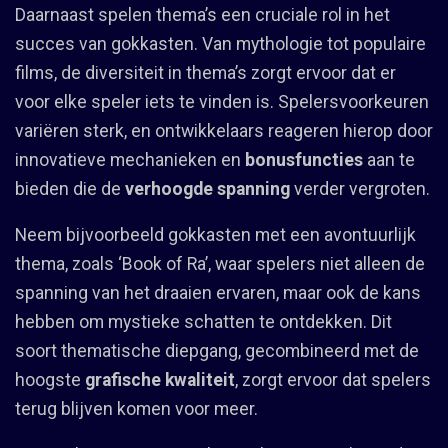
Daarnaast spelen thema’s een cruciale rol in het
succes van gokkasten. Van mythologie tot populaire
films, de diversiteit in thema’s zorgt ervoor dat er
voor elke speler iets te vinden is. Spelersvoorkeuren
variëren sterk, en ontwikkelaars reageren hierop door
innovatieve mechanieken en
bonusfuncties
aan te
bieden die de
verhoogde spanning
verder vergroten.
Neem bijvoorbeeld gokkasten met een avontuurlijk
thema, zoals ‘Book of Ra’, waar spelers niet alleen de
spanning van het draaien ervaren, maar ook de kans
hebben om mystieke schatten te ontdekken. Dit
soort thematische diepgang, gecombineerd met de
hoogste
grafische kwaliteit
, zorgt ervoor dat spelers
terug blijven komen voor meer.