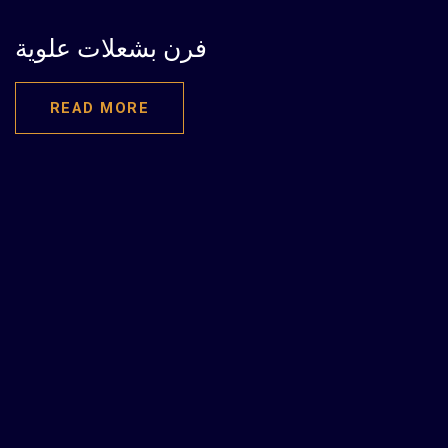
فرن بشعلات علوية
READ MORE
الموبايل : 00000000000 – 002
العنوان : إمتداد المنطقة الصناعية الثالثة – المنطقة الصناعية
بالسادس من أكتوبر – الجيزة
info@al-zahraa.com :البريد الالكترونى