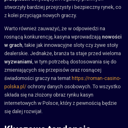
stworzyły bardziej przejrzysty i bezpieczny rynek, co
z kolei przyciąga nowych graczy.
Warto również zauważyć, że w odpowiedzi na
rosnącą konkurencję, kasyna wprowadzają
nowości
w grach
, takie jak innowacyjne sloty czy żywe stoły
dealerskie. Jednakże, branża ta staje przed wieloma
wyzwaniami
, w tym potrzebą dostosowania się do
zmieniających się przepisów oraz rosnącej
świadomości graczy na temat
https://roman-casino-
polska.pl/
ochrony danych osobowych. To wszystko
składa się na złożony obraz rynku kasyn
internetowych w Polsce, który z pewnością będzie
się dalej rozwijał.