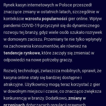
Rynek kasyn internetowych w Polsce przeszedł
znaczące zmiany w ostatnich latach, szczególnie w
kontekście
wzrostu popularności
gier online. Wpływ
pandemii COVID-19 przyczynił się do dynamicznego
rozwoju tej branży, gdyż wiele osób szukało rozrywek
w domowym zaciszu. Przemiany te nie tylko wpłynęły
na zachowania konsumentów, ale również na
tendencje rynkowe
, które zaczęły się zmieniać w
odpowiedzi na nowe potrzeby graczy.
Rozwój technologii, zwłaszcza mobilnych, sprawił, że
kasyna online stały się bardziej dostępne i
atrakcyjne. Użytkownicy mogą teraz korzystać z gier
w dowolnym miejscu i czasie, co znacząco zwiększa
konkurencję w branży. Dodatkowo,
zmiany w
przepisach
dotyczących regulacji prawnych