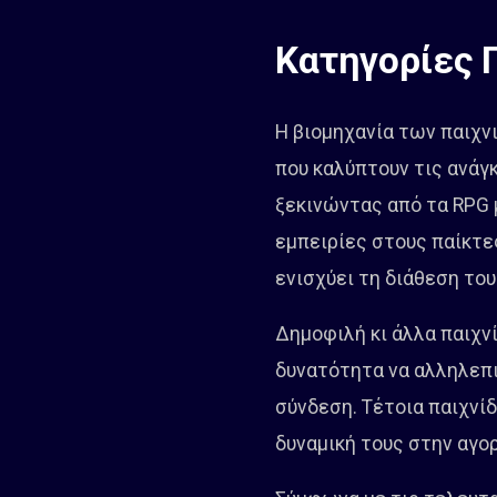
Κατηγορίες 
Η βιομηχανία των παιχν
που καλύπτουν τις ανάγκ
ξεκινώντας από τα RPG μ
εμπειρίες στους παίκτε
ενισχύει τη διάθεση του
Δημοφιλή κι άλλα παιχνί
δυνατότητα να αλληλεπι
σύνδεση. Τέτοια παιχνί
δυναμική τους στην αγορ