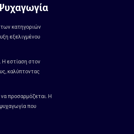
 Ψυχαγωγία
α των κατηγοριών
τυξη εξελιγμένου
. Η εστίαση στον
ους, καλύπτοντας
 να προσαρμόζεται. Η
ή ψυχαγωγία που