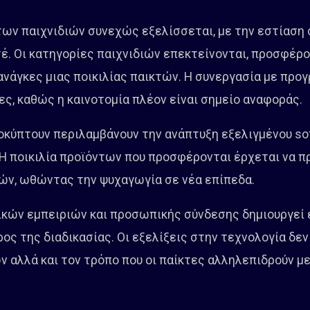
των παιχνιδιών συνεχώς εξελίσσεται, με την εστίαση 
τέ. Οι κατηγορίες παιχνιδιών επεκτείνονται, προσφέρ
 ανάγκες μιας ποικιλίας παικτών. Η συνεργασία με προ
ες, καθώς η καινοτομία πλέον είναι σημείο αναφοράς.
ροκύπτουν περιλαμβάνουν την ανάπτυξη εξελιγμένου sof
Η ποικιλία προϊόντων που προσφέρονται έρχεται να π
ών, ωθώντας την ψυχαγωγία σε νέα επίπεδα.
κών εμπειριών και προσωπικής σύνδεσης δημιουργεί 
ος της διαδικασίας. Οι εξελίξεις στην τεχνολογία δε
ν αλλά και τον τρόπο που οι παίκτες αλληλεπιδρούν μ