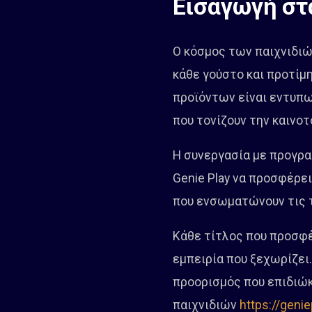
Εισαγωγή στα
Ο κόσμος των παιχνιδιών
κάθε γούστο και προτίμη
προϊόντων είναι εντυπωσ
που τονίζουν την καινοτ
Η συνεργασία με προγρα
Genie Play να προσφέρει
που ενσωματώνουν τις τ
Κάθε τίτλος που προσφέ
εμπειρία που ξεχωρίζει.
προορισμός που επιδιώκ
παιχνιδιών
https://genie