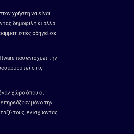
στον χρήστη να είναι
οντας δημοφιλή κι άλλα
γραμματιστές οδηγεί σε
tware που ενισχύει την
ροσαρμοστεί στις
έναν χώρο όπου οι
ν επηρεάζουν μόνο την
εταξύ τους, ενισχύοντας