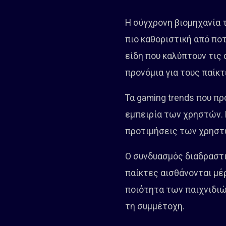
Η σύγχρονη βιομηχανία 
πιο καθοριστική από πο
είδη που καλύπτουν τις
προνόμια για τους παίκτ
Τα gaming trends που π
εμπειρία των χρηστών. 
προτιμήσεις των χρηστ
Ο συνδυασμός διαδραστι
παίκτες αισθάνονται μέρ
ποιότητα των παιχνιδιώ
τη συμμέτοχη.