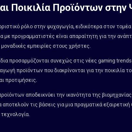
και Ποικιλία Προϊόντων στην
θοριστικό ρόλο στην ψυχαγωγία, ειδικότερα στον τομέ
ία με προγραμματιστές είναι απαραίτητη για την ανάπ
 μοναδικές εμπειρίες στους χρήστες.
ίδια προσαρμόζονται συνεχώς στις νέες gaming trends
αγωγή προϊόντων που διακρίνονται για την ποικιλία τ
αι προτιμήσεις.
ροϊόντων αποδεικνύει την ικανότητα της βιομηχανίας
ία αποτελούν τις βάσεις για μια πραγματικά εξαιρετικ
 τεχνολογία.