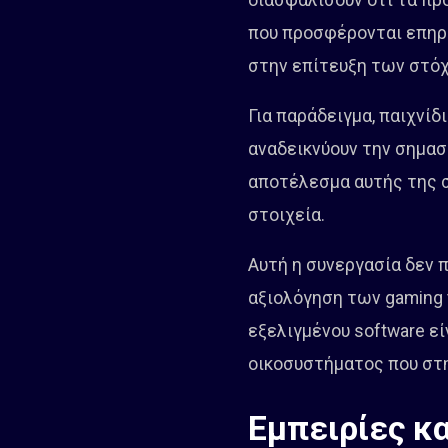
διασφαλίσουν ότι τα προ
που προσφέρονται επηρε
στην επίτευξη των στό
Για παράδειγμα, παιχνί
αναδεικνύουν την σημασί
αποτέλεσμα αυτής της σ
στοιχεία.
Αυτή η συνεργασία δεν 
αξιολόγηση των gaming 
εξελιγμένου software εί
οικοσυστήματος που στηρ
Εμπειρίες κα