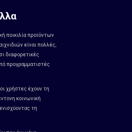
άλλα
κή ποικιλία προϊόντων
αιχνιδιών είναι πολλές,
τσι διαφορετικές
 από προγραμματιστές
 οι χρήστες έχουν τη
έντονη κοινωνική
 ενισχύοντας τη