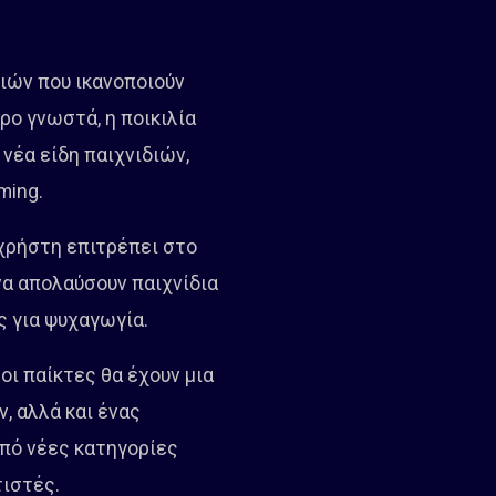
διών που ικανοποιούν
ρο γνωστά, η ποικιλία
νέα είδη παιχνιδιών,
ming.
χρήστη επιτρέπει στο
να απολαύσουν παιχνίδια
ς για ψυχαγωγία.
ι παίκτες θα έχουν μια
ν, αλλά και ένας
από νέες κατηγορίες
τιστές.