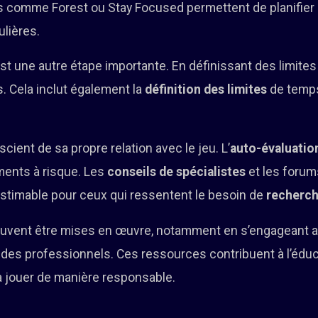
s comme Forest ou Stay Focused permettent de planifier 
ulières.
st une autre étape importante. En définissant des limites 
s. Cela inclut également la
définition des limites
de temps
scient de sa propre relation avec le jeu. L’
auto-évaluatio
ments à risque. Les
conseils de spécialistes
et les forum
stimable pour ceux qui ressentent le besoin de
recherch
uvent être mises en œuvre, notamment en s’engageant 
 des professionnels. Ces ressources contribuent à l’éduc
à jouer de manière responsable.