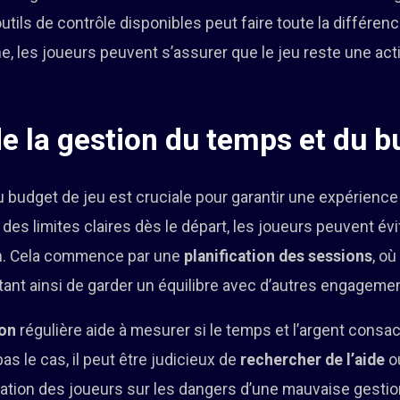
utils de contrôle disponibles peut faire toute la différen
ne, les joueurs peuvent s’assurer que le jeu reste une ac
e la gestion du temps et du b
 budget de jeu est cruciale pour garantir une expérience 
 des limites claires dès le départ, les joueurs peuvent évi
on. Cela commence par une
planification des sessions
, où
tant ainsi de garder un équilibre avec d’autres engageme
ion
régulière aide à mesurer si le temps et l’argent consa
pas le cas, il peut être judicieux de
rechercher de l’aide
o
cation des joueurs sur les dangers d’une mauvaise gesti