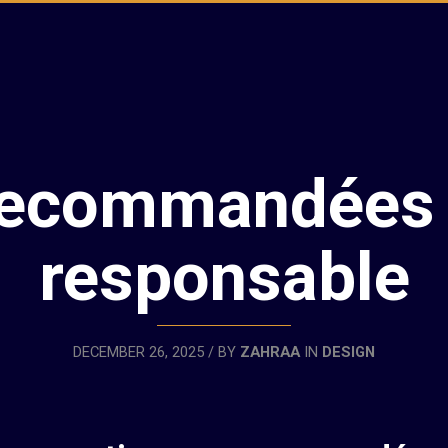
recommandées 
responsable
DECEMBER 26, 2025 / BY
ZAHRAA
IN
DESIGN