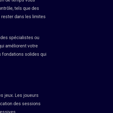
bien de temps vous
ontrôle, tels que des
rester dans les limites
c des spécialistes ou
qui améliorent votre
s fondations solides qui
es jeux. Les joueurs
fication des sessions
cessives.