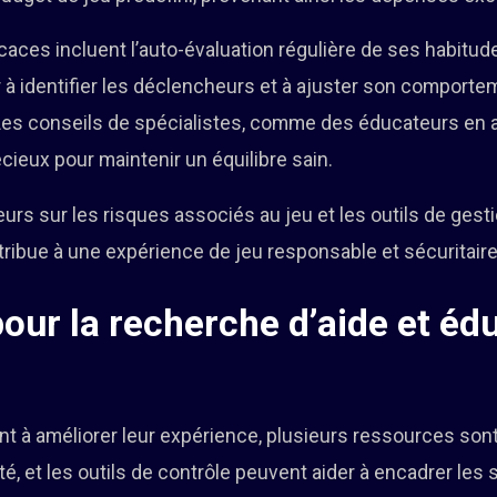
ficaces incluent l’auto-évaluation régulière de ses habitud
er à identifier les déclencheurs et à ajuster son comporte
. Les conseils de spécialistes, comme des éducateurs en 
écieux pour maintenir un équilibre sain.
eurs sur les risques associés au jeu et les outils de gest
ntribue à une expérience de jeu responsable et sécuritaire
our la recherche d’aide et éd
t à améliorer leur expérience, plusieurs ressources sont
ité, et les outils de contrôle peuvent aider à encadrer les