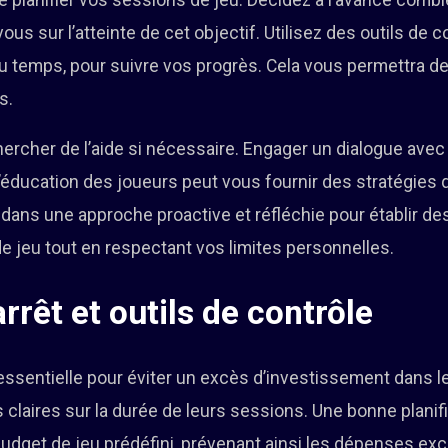
 de planifier vos sessions de jeu. Décidez à l’avance com
s sur l’atteinte de cet objectif. Utilisez des outils de c
u temps, pour suivre vos progrès. Cela vous permettra de 
s.
chercher de l’aide si nécessaire. Engager un dialogue ave
’éducation des joueurs peut vous fournir des stratégies 
 dans une approche proactive et réfléchie pour établir de
de jeu tout en respectant vos limites personnelles.
arrêt et outils de contrôle
essentielle pour éviter un excès d’investissement dans l
es claires sur la durée de leurs sessions. Une bonne plani
udget de jeu prédéfini, prévenant ainsi les dépenses ex