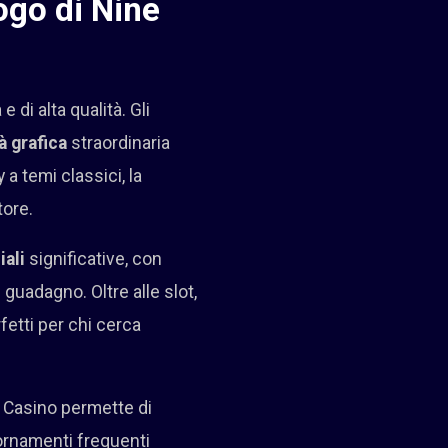
ogo di Nine
 di alta qualità. Gli
à grafica
straordinaria
a temi classici, la
tore.
iali
significative, con
guadagno. Oltre alle slot,
fetti per chi cerca
 Casino permette di
iornamenti frequenti