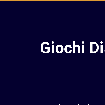
Giochi Di