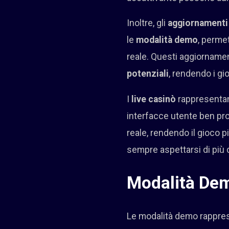
Inoltre, gli
aggiornamenti
le
modalità demo
, perme
reale. Questi aggiorname
potenziali
, rendendo i gio
I
live casinò
rappresentano
interfacce utente ben pro
reale, rendendo il gioco p
sempre aspettarsi di più da
Modalità Demo
Le modalità demo rapprese