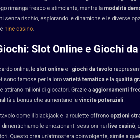
ogo rimanga fresco e stimolante, mentre la
modalità dem
chi senza rischio, esplorando le dinamiche e le diverse op
le
nine casino
.
Giochi: Slot Online e Giochi da
ardo online, le
slot online
e i
giochi da tavolo
rappresent
t sono famose per la loro
varietà tematica
e la
qualità gr
attirano milioni di giocatori. Grazie a
aggiornamenti fre
nalità e bonus che aumentano le
vincite potenziali
.
da tavolo come il blackjack e la roulette offrono
opzioni str
n dimentichiamo le emozionanti sessioni nei
live casinò
, 
tori. Questo crea un’atmosfera coinvolgente, simile a quel