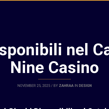
sponibili nel C
Nine Casino
NOVEMBER 25, 2025 / BY
ZAHRAA
IN
DESIGN