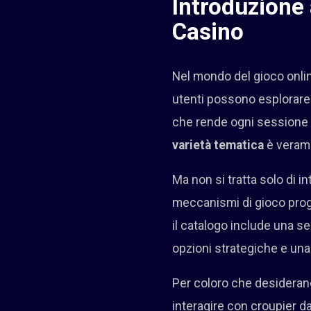
Introduzione 
Casino
Nel mondo del gioco online,
utenti possono esplorar
che rende ogni sessione d
varietà tematica
è verame
Ma non si tratta solo di i
meccanismi di gioco proget
il catalogo include una s
opzioni strategiche e una 
Per coloro che desiderano
interagire con croupier da