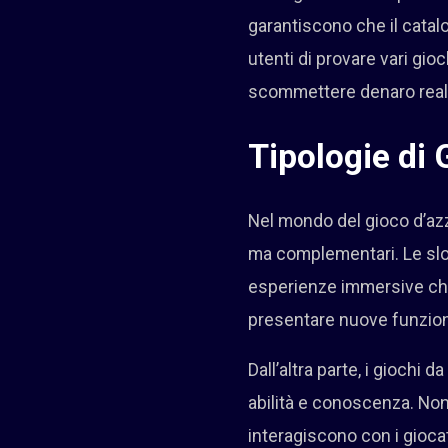
garantiscono che il catal
utenti di provare vari gio
scommettere denaro rea
Tipologie di 
Nel mondo del gioco d’azz
ma complementari. Le slo
esperienze immersive che 
presentare nuove funzio
Dall’altra parte, i giochi 
abilità e conoscenza. No
interagiscono con i gioca