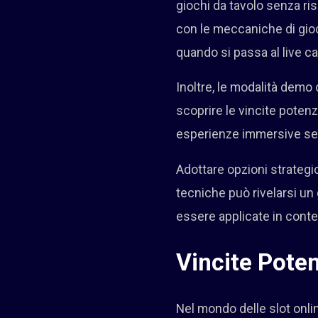
giochi da tavolo senza ris
con le meccaniche di gioc
quando si passa al live ca
Inoltre, le modalità demo 
scoprire le vincite poten
esperienze immersive sem
Adottare opzioni strategi
tecniche può rivelarsi un
essere applicate in contes
Vincite Poten
Nel mondo delle slot onlin