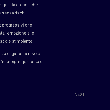
 qualità grafica che
 senza rischi.
ot progressivi che
nta l’emozione e le
resco e stimolante.
enza di gioco non solo
 c’è sempre qualcosa di
NEXT