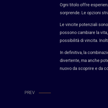
Ogni titolo offre esperie
sorprende. Le opzioni str
Le vincite potenziali son
possono cambiare la vita, 
possibilità di vincita. In
In definitiva, la combinaz
divertente, ma anche pote
nuovo da scoprire e da c
PREV