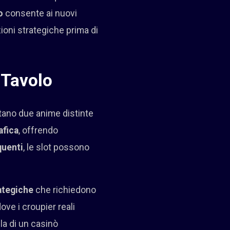
o
consente ai nuovi
zioni strategiche prima di
 Tavolo
ano due anime distinte
afica
, offrendo
quenti
, le slot possono
ategiche
che richiedono
dove i croupier reali
la di un casinò