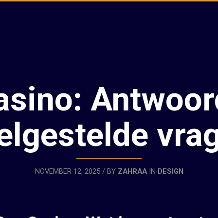
asino: Antwoor
elgestelde vra
NOVEMBER 12, 2025 / BY
ZAHRAA
IN
DESIGN