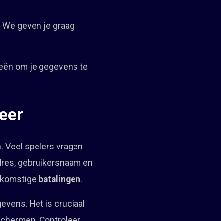
. We geven je graag
gieën om je gegevens te
eer
n. Veel spelers vragen
adres, gebruikersnaam en
oekomstige
batalingen
.
evens. Het is cruciaal
eschermen. Controleer