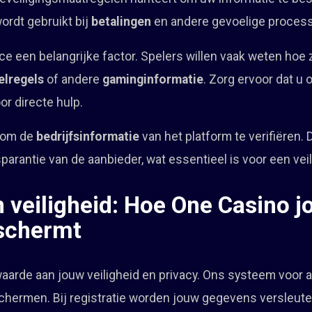
wordt gebruikt bij
betalingen
en andere gevoelige proces
ice een belangrijke factor. Spelers willen vaak weten ho
elregels
of andere
gaminginformatie
. Zorg ervoor dat u
r directe hulp.
g om de
bedrijfsinformatie
van het platform te verifiëren. D
arantie van de aanbieder, wat essentieel is voor een vei
n veiligheid: Hoe One Casino 
schermt
aarde aan jouw veiligheid en privacy. Ons systeem voor 
hermen. Bij registratie worden jouw gegevens versleute