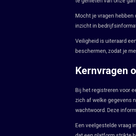
te genieten van onze gam
Mocht je vragen hebben o
inzicht in bedrijfsinform
Veiligheid is uiteraard e
beschermen, zodat je met
Kernvragen o
Bij het registreren voor 
zich af welke gegevens n
wachtwoord. Deze informa
Een veelgestelde vraag i
dat een platform strikte