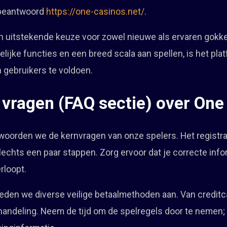
 beantwoord
https://one-casinos.net/
.
n uitstekende keuze voor zowel nieuwe als ervaren gokke
delijke functies en een breed scala aan spellen, is het pl
 gebruikers te voldoen.
 vragen (FAQ sectie) over One
woorden we de kernvragen van onze spelers. Het registra
lechts een paar stappen. Zorg ervoor dat je correcte infor
rloopt.
ieden we diverse veilige betaalmethoden aan. Van creditca
handeling. Neem de tijd om de spelregels door te nemen; d