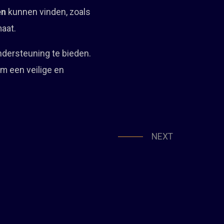
en
kunnen vinden, zoals
maat.
ndersteuning te bieden.
om een veilige en
NEXT