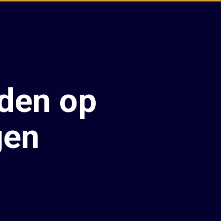
den op
gen