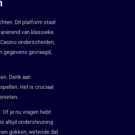
n
ten. Dit platform staat
variërend van klassieke
e Casino onderscheiden,
hun gegevens gevraagd,
ben. Denk aan
pellen. Het is cruciaal
enieten.
. Of je nu vragen hebt
is altijd ondersteuning
nnen gokken, wetende dat