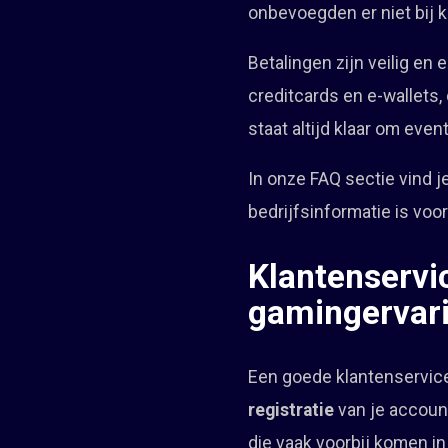
onbevoegden er niet bij 
Betalingen zijn veilig e
creditcards en e-wallets
staat altijd klaar om eve
In onze FAQ sectie vind 
bedrijfsinformatie is voor
Klantenservi
gamingervar
Een goede klantenservice
registratie
van je accoun
die vaak voorbij komen i