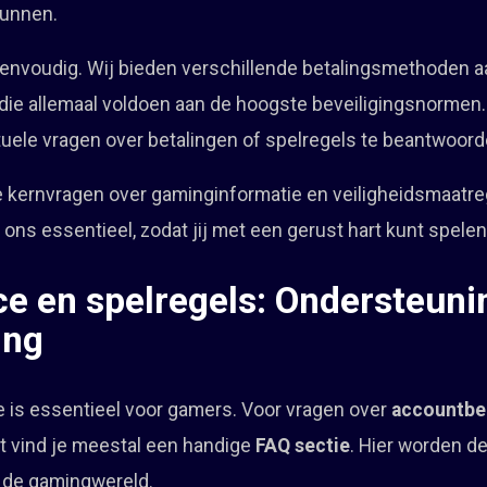
kunnen.
n eenvoudig. Wij bieden verschillende betalingsmethoden 
, die allemaal voldoen aan de hoogste beveiligingsnormen
ntuele vragen over betalingen of spelregels te beantwoord
je kernvragen over gaminginformatie en veiligheidsmaatre
 ons essentieel, zodat jij met een gerust hart kunt spelen
ce en spelregels: Ondersteunin
ing
 is essentieel voor gamers. Voor vragen over
accountbe
t vind je meestal een handige
FAQ sectie
. Hier worden d
n de gamingwereld.