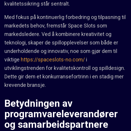
kvalitetssikring står sentralt.
Med fokus på kontinuerlig forbedring og tilpasning til
markedets behov, fremstår Space Slots som
markedsledere. Ved å kombinere kreativitet og
teknologi, skaper de spillopplevelser som både er
underholdende og innovativ, noe som gjør dem til
viktige
https://spaceslots-no.com/
i
utviklingstrenden for kvalitetskontroll og spilldesign.
Dette gir dem et konkurransefortrinn i en stadig mer
krevende bransje.
Betydningen av
programvareleverandører
og samarbeidspartnere