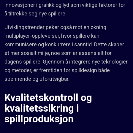
innovasjoner i grafikk og lyd som viktige faktorer for
å tiltrekke seg nye spillere.
Utviklingstrender peker også mot en økning i
multiplayer-opplevelser, hvor spillere kan
kommunisere og konkurrere i sanntid. Dette skaper
et mer sosialt miljø, noe som er essensielt for
dagens spillere. Gjennom å integrere nye teknologier
og metoder, er fremtiden for spilldesign både
spennende og uforutsigbar.
Kvalitetskontroll og
kvalitetssikring i
spillproduksjon