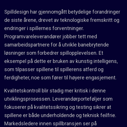
Spilldesign har gjennomgått betydelige forandringer
de siste årene, drevet av teknologiske fremskritt og
endringer i spillernes forventninger.
Programvareleverandører jobber tett med
samarbeidspartnere for å utvikle banebrytende
løsninger som forbedrer spillopplevelsen. Et
eksempel på dette er bruken av kunstig intelligens,
som tilpasser spillene til spillerens atferd og
ferdigheter, noe som fører til høyere engasjement.
Kvalitetskontroll blir stadig mer kritisk i denne
utviklingsprosessen. Leverandørporteføljer som
fokuserer på kvalitetssikring og testing sikrer at
spillene er både underholdende og teknisk feilfrie.
Markedsledere innen spillbransjen ser på