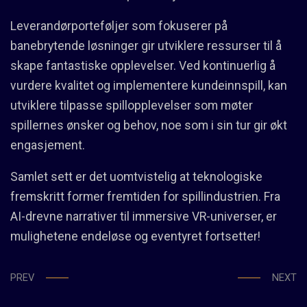
Leverandørporteføljer som fokuserer på
banebrytende løsninger gir utviklere ressurser til å
skape fantastiske opplevelser. Ved kontinuerlig å
vurdere kvalitet og implementere kundeinnspill, kan
utviklere tilpasse spillopplevelser som møter
spillernes ønsker og behov, noe som i sin tur gir økt
engasjement.
Samlet sett er det uomtvistelig at teknologiske
fremskritt former fremtiden for spillindustrien. Fra
AI-drevne narrativer til immersive VR-universer, er
mulighetene endeløse og eventyret fortsetter!
PREV
NEXT