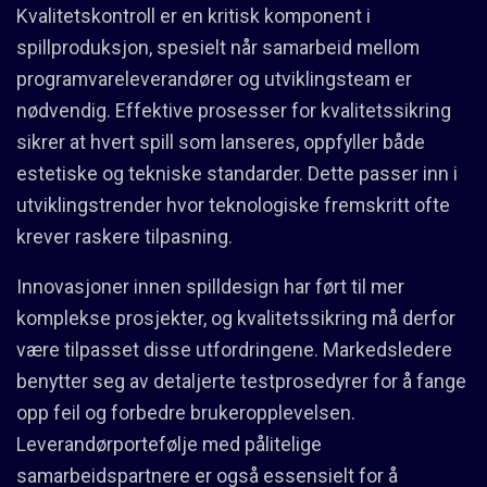
Kvalitetskontroll er en kritisk komponent i
spillproduksjon, spesielt når samarbeid mellom
programvareleverandører og utviklingsteam er
nødvendig. Effektive prosesser for kvalitetssikring
sikrer at hvert spill som lanseres, oppfyller både
estetiske og tekniske standarder. Dette passer inn i
utviklingstrender hvor teknologiske fremskritt ofte
krever raskere tilpasning.
Innovasjoner innen spilldesign har ført til mer
komplekse prosjekter, og kvalitetssikring må derfor
være tilpasset disse utfordringene. Markedsledere
benytter seg av detaljerte testprosedyrer for å fange
opp feil og forbedre brukeropplevelsen.
Leverandørportefølje med pålitelige
samarbeidspartnere er også essensielt for å