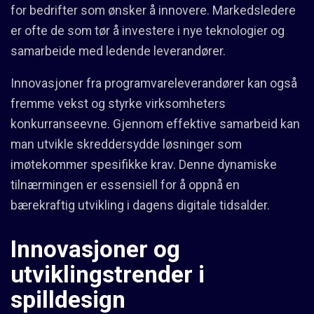
for bedrifter som ønsker å innovere. Markedsledere
er ofte de som tør å investere i nye teknologier og
samarbeide med ledende leverandører.
Innovasjoner fra programvareleverandører kan også
fremme vekst og styrke virksomheters
konkurranseevne. Gjennom effektive samarbeid kan
man utvikle skreddersydde løsninger som
imøtekommer spesifikke krav. Denne dynamiske
tilnærmingen er essensiell for å oppnå en
bærekraftig utvikling i dagens digitale tidsalder.
Innovasjoner og
utviklingstrender i
spilldesign