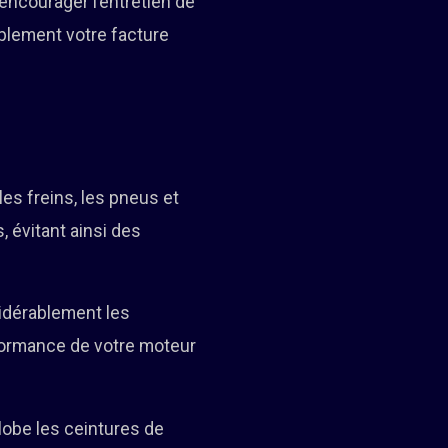
encourager l’entretien de
blement votre facture
les freins, les pneus et
, évitant ainsi des
sidérablement les
rformance de votre moteur
lobe les ceintures de