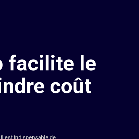
acilite le
indre coût
 il est indispensable de