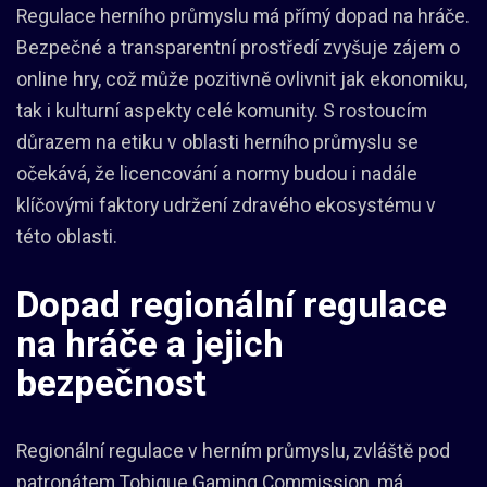
Regulace herního průmyslu má přímý dopad na hráče.
Bezpečné a transparentní prostředí zvyšuje zájem o
online hry, což může pozitivně ovlivnit jak ekonomiku,
tak i kulturní aspekty celé komunity. S rostoucím
důrazem na etiku v oblasti herního průmyslu se
očekává, že licencování a normy budou i nadále
klíčovými faktory udržení zdravého ekosystému v
této oblasti.
Dopad regionální regulace
na hráče a jejich
bezpečnost
Regionální regulace v herním průmyslu, zvláště pod
patronátem Tobique Gaming Commission, má