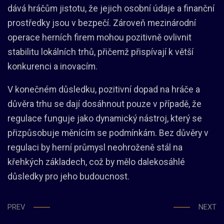
dává hráčům jistotu, že jejich osobní údaje a finanční
prostředky jsou v bezpečí. Zároveň mezinárodní
operace herních firem mohou pozitivně ovlivnit
stabilitu lokálních trhů, přičemž přispívají k větší
konkurenci a inovacím.
V konečném důsledku, pozitivní dopad na hráče a
důvěra trhu se dají dosáhnout pouze v případě, že
regulace funguje jako dynamický nástroj, který se
přizpůsobuje měnícím se podmínkám. Bez důvěry v
regulaci by herní průmysl neohroženě stál na
křehkých základech, což by mělo dalekosáhlé
důsledky pro jeho budoucnost.
PREV
NEXT