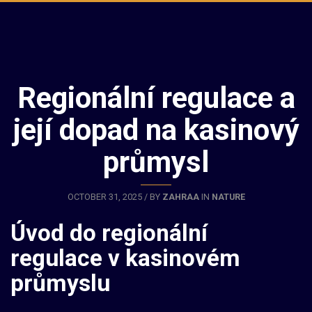
Regionální regulace a
její dopad na kasinový
průmysl
OCTOBER 31, 2025 / BY
ZAHRAA
IN
NATURE
Úvod do regionální
regulace v kasinovém
průmyslu