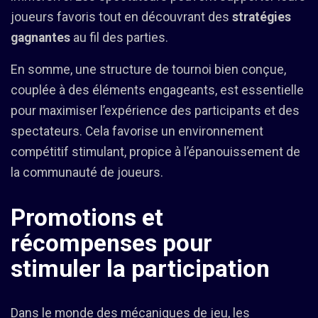
joueurs favoris tout en découvrant des
stratégies
gagnantes
au fil des parties.
En somme, une structure de tournoi bien conçue,
couplée à des éléments engageants, est essentielle
pour maximiser l’expérience des participants et des
spectateurs. Cela favorise un environnement
compétitif stimulant, propice à l’épanouissement de
la communauté de joueurs.
Promotions et
récompenses pour
stimuler la participation
Dans le monde des mécaniques de jeu, les