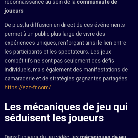
reconnaissance au sein de la
communauté de
joueurs
.
De plus, la diffusion en direct de ces événements
permet à un public plus large de vivre des
expériences uniques, renforçant ainsi le lien entre
les participants et les spectateurs. Les jeux
compétitifs ne sont pas seulement des défis
individuels, mais également des manifestations de
camaraderie et de stratégies gagnantes partagées
https://ezz-fr.com/
.
Les mécaniques de jeu qui
séduisent les joueurs
Dans l’univers du jeu vidéo, les
mécaniques de jeu