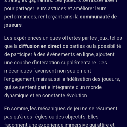
stratégies gagnantes. Les joueurs se rassemblent
pour partager leurs astuces et améliorer leurs
performances, renforçant ainsi la
communauté de
joueurs
.
Les expériences uniques offertes par les jeux, telles
que la
diffusion en direct
de parties ou la possibilité
de participer à des événements en ligne, ajoutent
une couche d’interaction supplémentaire. Ces
mécaniques favorisent non seulement
l’engagement, mais aussi la fidélisation des joueurs,
qui se sentent partie intégrante d’un monde
dynamique et en constante évolution.
En somme, les mécaniques de jeu ne se résument
pas qu’à des règles ou des objectifs. Elles
façonnent une expérience immersive qui attire et