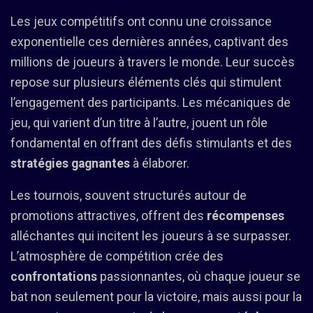
Les jeux compétitifs ont connu une croissance
exponentielle ces dernières années, captivant des
millions de joueurs à travers le monde. Leur succès
repose sur plusieurs éléments clés qui stimulent
l’engagement des participants. Les mécaniques de
jeu, qui varient d’un titre à l’autre, jouent un rôle
fondamental en offrant des défis stimulants et des
stratégies gagnantes
à élaborer.
Les tournois, souvent structurés autour de
promotions attractives, offrent des
récompenses
alléchantes qui incitent les joueurs à se surpasser.
L’atmosphère de compétition crée des
confrontations
passionnantes, où chaque joueur se
bat non seulement pour la victoire, mais aussi pour la