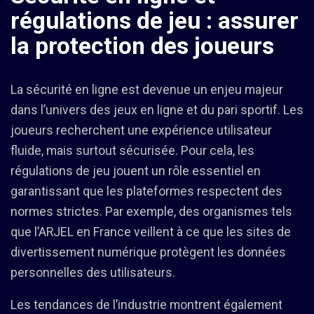
régulations de jeu : assurer
la protection des joueurs
La sécurité en ligne est devenue un enjeu majeur
dans l’univers des jeux en ligne et du pari sportif. Les
joueurs recherchent une expérience utilisateur
fluide, mais surtout sécurisée. Pour cela, les
régulations de jeu jouent un rôle essentiel en
garantissant que les plateformes respectent des
normes strictes. Par exemple, des organismes tels
que l’ARJEL en France veillent à ce que les sites de
divertissement numérique protègent les données
personnelles des utilisateurs.
Les tendances de l’industrie montrent également