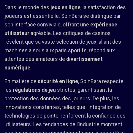
Dans le monde des
jeux en ligne
, la satisfaction des
joueurs est essentielle. SpinBara se distingue par
son interface conviviale, offrant une
expérience
utilisateur
agréable. Les critiques de casinos
révèlent que sa vaste sélection de jeux, allant des
machines à sous aux paris sportifs, répond aux
attentes des amateurs de
divertissement
numérique
.
En matière de
sécurité en ligne
, SpinBara respecte
les
régulations de jeu
strictes, garantissant la
protection des données des joueurs. De plus, les
innovations constantes, telles que l’intégration de
technologies de pointe, renforcent la confiance des
utilisateurs. Les tendances de l’industrie montrent
que les casinos qui investissent dans la sécurité et