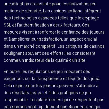
une attention croissante pour les innovations en
matière de sécurité. Les casinos en ligne intègrent
des technologies avancées telles que le cryptage
SSL et l’authentification à deux facteurs. Ces
mesures visent à renforcer la confiance des joueurs
et à améliorer leur satisfaction, un aspect crucial
dans un marché compétitif. Les critiques de casinos
soulignent souvent ces efforts, les considérant
comme un indicateur de la qualité d’un site.
En outre, les régulations de jeu imposent des
exigences sur la transparence et l’équité des jeux.
Cela signifie que les joueurs peuvent s’attendre à
des résultats justes et à des pratiques de jeu
responsable. Les plateformes qui ne respectent pas
ces normes sont rapidement sanctionnées, ce qui