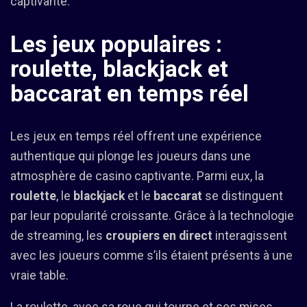
captivante.
Les jeux populaires :
roulette, blackjack et
baccarat en temps réel
Les jeux en temps réel offrent une expérience
authentique qui plonge les joueurs dans une
atmosphère de casino captivante. Parmi eux, la
roulette
, le
blackjack
et le
baccarat
se distinguent
par leur popularité croissante. Grâce à la technologie
de streaming, les
croupiers en direct
interagissent
avec les joueurs comme s’ils étaient présents à une
vraie table.