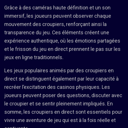
Grâce à des caméras haute définition et un son
immersif, les joueurs peuvent observer chaque
mouvement des croupiers, renforçant ainsi la
transparence du jeu. Ces éléments créent une
expérience authentique, où les émotions partagées
et le frisson du jeu en direct prennent le pas sur les
jeux en ligne traditionnels.
Les jeux populaires animés par des croupiers en
direct se distinguent également par leur capacité à
recréer l’excitation des casinos physiques. Les
joueurs peuvent poser des questions, discuter avec
le croupier et se sentir pleinement impliqués. En
somme, les croupiers en direct sont essentiels pour
vivre une aventure de jeu qui est à la fois réelle et