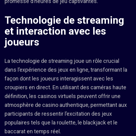
promesse d’heures de jeu captivantes.
Technologie de streaming
et interaction avec les
joueurs
La technologie de streaming joue un rôle crucial
dans l’expérience des jeux en ligne, transformant la
façon dont les joueurs interagissent avec les
croupiers en direct. En utilisant des caméras haute
définition, les casinos virtuels peuvent offrir une
atmosphère de casino authentique, permettant aux
participants de ressentir l’excitation des jeux
populaires tels que la roulette, le blackjack et le
baccarat en temps réel.