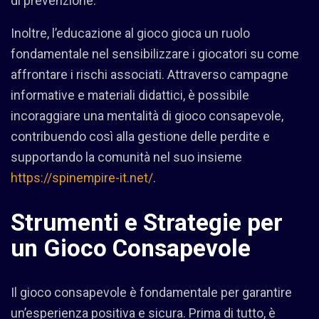
di prevenzione.
Inoltre, l’educazione al gioco gioca un ruolo
fondamentale nel sensibilizzare i giocatori su come
affrontare i rischi associati. Attraverso campagne
informative e materiali didattici, è possibile
incoraggiare una mentalità di gioco consapevole,
contribuendo così alla gestione delle perdite e
supportando la comunità nel suo insieme
https://spinempire-it.net/
.
Strumenti e Strategie per
un Gioco Consapevole
Il gioco consapevole è fondamentale per garantire
un’esperienza positiva e sicura. Prima di tutto, è