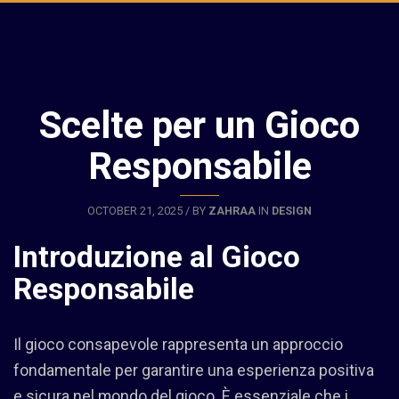
Scelte per un Gioco
Responsabile
OCTOBER 21, 2025 / BY
ZAHRAA
IN
DESIGN
Introduzione al Gioco
Responsabile
Il gioco consapevole rappresenta un approccio
fondamentale per garantire una esperienza positiva
e sicura nel mondo del gioco. È essenziale che i