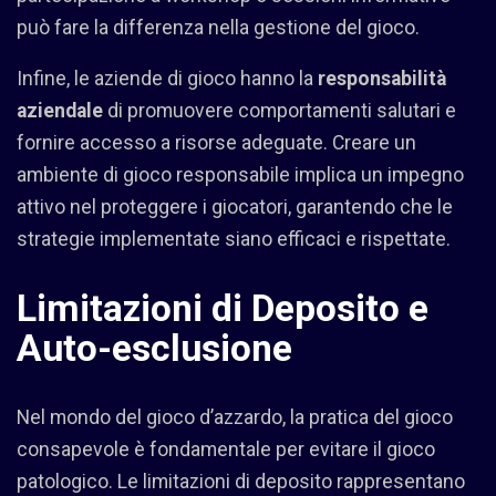
può fare la differenza nella gestione del gioco.
Infine, le aziende di gioco hanno la
responsabilità
aziendale
di promuovere comportamenti salutari e
fornire accesso a risorse adeguate. Creare un
ambiente di gioco responsabile implica un impegno
attivo nel proteggere i giocatori, garantendo che le
strategie implementate siano efficaci e rispettate.
Limitazioni di Deposito e
Auto-esclusione
Nel mondo del gioco d’azzardo, la pratica del gioco
consapevole è fondamentale per evitare il gioco
patologico. Le limitazioni di deposito rappresentano