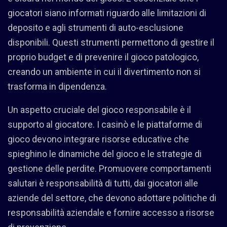
giocatori siano informati riguardo alle limitazioni di
deposito e agli strumenti di auto-esclusione
disponibili. Questi strumenti permettono di gestire il
proprio budget e di prevenire il gioco patologico,
creando un ambiente in cui il divertimento non si
trasforma in dipendenza.
Un aspetto cruciale del gioco responsabile è il
supporto al giocatore. I casinò e le piattaforme di
gioco devono integrare risorse educative che
spieghino le dinamiche del gioco e le strategie di
gestione delle perdite. Promuovere comportamenti
salutari è responsabilità di tutti, dai giocatori alle
aziende del settore, che devono adottare politiche di
responsabilità aziendale e fornire accesso a risorse