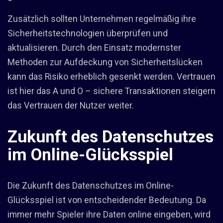
Zusätzlich sollten Unternehmen regelmäßig ihre
Sicherheitstechnologien überprüfen und
aktualisieren. Durch den Einsatz modernster
Methoden zur Aufdeckung von Sicherheitslücken
kann das Risiko erheblich gesenkt werden. Vertrauen
ist hier das A und O – sichere Transaktionen steigern
das Vertrauen der Nutzer weiter.
Zukunft des Datenschutzes
im Online-Glücksspiel
Die Zukunft des Datenschutzes im Online-
Glücksspiel ist von entscheidender Bedeutung. Da
immer mehr Spieler ihre Daten online eingeben, wird