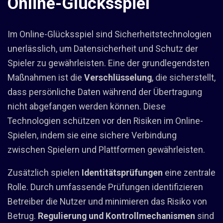
Online-Glücksspiel
Im Online-Glücksspiel sind Sicherheitstechnologien
unerlässlich, um Datensicherheit und Schutz der
Spieler zu gewährleisten. Eine der grundlegendsten
Maßnahmen ist die
Verschlüsselung
, die sicherstellt,
dass persönliche Daten während der Übertragung
nicht abgefangen werden können. Diese
Technologien schützen vor den Risiken im Online-
Spielen, indem sie eine sichere Verbindung
zwischen Spielern und Plattformen gewährleisten.
Zusätzlich spielen
Identitätsprüfungen
eine zentrale
Rolle. Durch umfassende Prüfungen identifizieren
Betreiber die Nutzer und minimieren das Risiko von
Betrug.
Regulierung und Kontrollmechanismen
sind