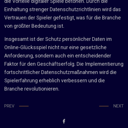
die Vorteile digitaler Spiele betonen. Durch die
Einhaltung strenger Datenschutzrichtlinien wird das
Vertrauen der Spieler gefestigt, was für die Branche
von größter Bedeutung ist.
Insgesamt ist der Schutz persönlicher Daten im
Online-Glücksspiel nicht nur eine gesetzliche
Anforderung, sondern auch ein entscheidender
Faktor für den Geschäftserfolg. Die Implementierung
fortschrittlicher Datenschutzmaßnahmen wird die
Spielerfahrung erheblich verbessern und die
Branche revolutionieren.
PREV
NEXT