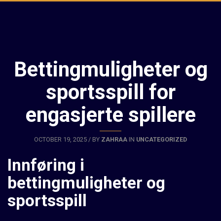
Bettingmuligheter og
sportsspill for
engasjerte spillere
OCTOBER 19, 2025 / BY
ZAHRAA
IN
UNCATEGORIZED
Innføring i
bettingmuligheter og
sportsspill