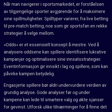
Når man navigerer i sportsmarkedet, er forståelsen
av tilgjengelige sporter avgjørende for å maksimere
sine spillmuligheter. Spilltyper varierer, fra live betting
til pre-match betting, noe som gir sportsfan en rekke
strategier å velge mellom.
«Odds» er et essensielt konsept å mestre. Ved å
analysere oddsene kan spillere identifisere lukrative
kampanjer og optimalisere sine innsatsstrategier.
Eventinformasjon gir innsikt i lag og spillere, som kan
påvirke kampen betydelig.
Engasjerte spillere bør aldri undervurdere verdien av
grundig analyse. Gode analyser før og under
kampene kan lede til smartere valg og økte sjanser
for gevinst. Utforsk ulike tilnærminger for å finne det