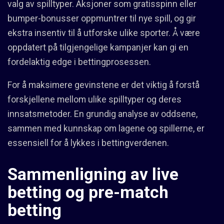
valg av spilltyper. Aksjoner som gratisspinn eller
bumper-bonusser oppmuntrer til nye spill, og gir
ekstra insentiv til å utforske ulike sporter. Å være
oppdatert på tilgjengelige kampanjer kan gi en
fordelaktig edge i bettingprosessen.
For å maksimere gevinstene er det viktig å forstå
forskjellene mellom ulike spilltyper og deres
innsatsmetoder. En grundig analyse av oddsene,
sammen med kunnskap om lagene og spillerne, er
essensiell for å lykkes i bettingverdenen.
Sammenligning av live
betting og pre-match
betting