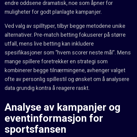
endre oddsene dramatisk, noe som åpner for
muligheter for godt planlagte kampanjer.
Ved valg av spilltyper, tilbyr begge metodene unike
alternativer. Pre-match betting fokuserer på større
utfall, mens live betting kan inkludere
spesifikasjoner som “hvem scorer neste mål”. Mens
mange spillere foretrekker en strategi som
kombinerer begge tilnærmingene, avhenger valget
ofte av personlig spillestil og ønsket om å analysere
data grundig kontra å reagere raskt.
Analyse av kampanjer og
eventinformasjon for
sportsfansen