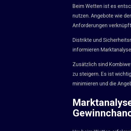
Beim Wetten ist es ents
nutzen. Angebote wie der
Anforderungen verknüpft
Distrikte und Sicherheit
informieren Marktanalyse
Zusätzlich sind Kombiw
zu steigern. Es ist wicht
minimieren und die Angeb
Marktanalyse
Gewinnchan