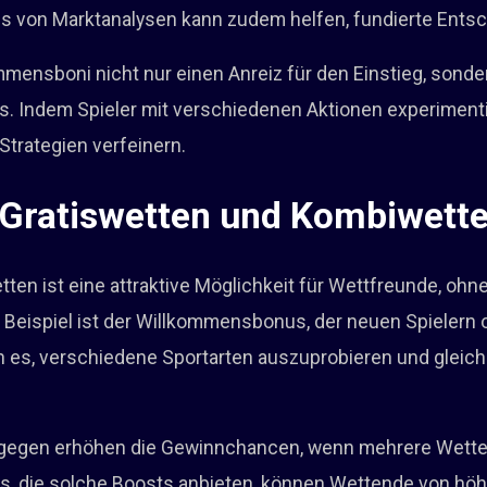
s von Marktanalysen kann zudem helfen, fundierte Entsc
mensboni nicht nur einen Anreiz für den Einstieg, sonde
is. Indem Spieler mit verschiedenen Aktionen experimenti
 Strategien verfeinern.
 Gratiswetten und Kombiwett
tten ist eine attraktive Möglichkeit für Wettfreunde, oh
s Beispiel ist der Willkommensbonus, der neuen Spielern 
 es, verschiedene Sportarten auszuprobieren und gleic
egen erhöhen die Gewinnchancen, wenn mehrere Wetten 
s, die solche Boosts anbieten, können Wettende von hö