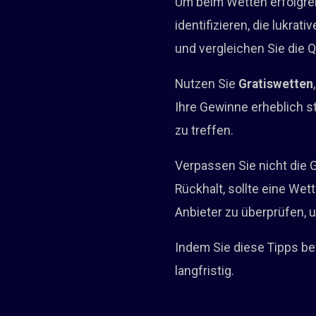
Um beim Wetten erfolgreic
identifizieren, die lukrati
und vergleichen Sie die
Nutzen Sie
Gratiswetten
Ihre Gewinne erheblich s
zu treffen.
Verpassen Sie nicht die 
Rückhalt, sollte eine Wet
Anbieter zu überprüfen, 
Indem Sie diese Tipps be
langfristig.