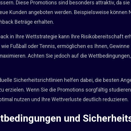
ern. Diese Promotions sind besonders attraktiv, da sie 
ue Kunden angeboten werden. Beispielsweise können Nu
shback Beträge erhalten.
ack in Ihre Wettstrategie kann Ihre Risikobereitschaft e
 wie Fußball oder Tennis, ermöglichen es Ihnen, Gewinne
aximieren. Achten Sie jedoch auf die Wettbedingungen, 
duelle Sicherheitsrichtlinien helfen dabei, die besten A
zu erzielen. Wenn Sie die Promotions sorgfältig studieren
timal nutzen und Ihre Wettverluste deutlich reduzieren.
tbedingungen und Sicherheits