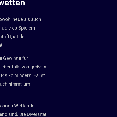
twetten
sowohl neue als auch
n, die es Spielern
ifft, ist der
t.
he Gewinne für
d ebenfalls von großem
 Risiko mindern. Es ist
ruch nimmt, um
önnen Wettende
nd sind. Die Diversität