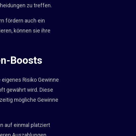
heidungen zu treffen.
rn fördern auch ein
eren, können sie ihre
en-Boosts
ne eigenes Risiko Gewinne
oft gewährt wird. Diese
hzeitig mögliche Gewinne
auf einmal platziert
heren Auszahlungen