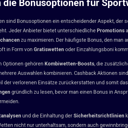
n die Bonusoptionen für Spor
ten sind Bonusoptionen ein entscheidender Aspekt, der 
ht. Jeder Anbieter bietet unterschiedliche
Promotions
a
chancen
zu maximieren. Der häufigste Bonus, den man antr
 oft in Form von
Gratiswetten
oder Einzahlungsboni komm
en Optionen gehören
Kombiwetten-Boosts
, die zusätzlic
 mehrere Auswahlen kombinieren. Cashback Aktionen sin
eil der verlorenen Einsätze zurückerstatten und somit das
ngen
gründlich zu lesen, bevor man einen Bonus in Ansp
rmeiden.
tanalysen
und die Einhaltung der
Sicherheitsrichtlinien
k
Wetten nicht nur unterhaltsam, sondern auch gewinnbringe