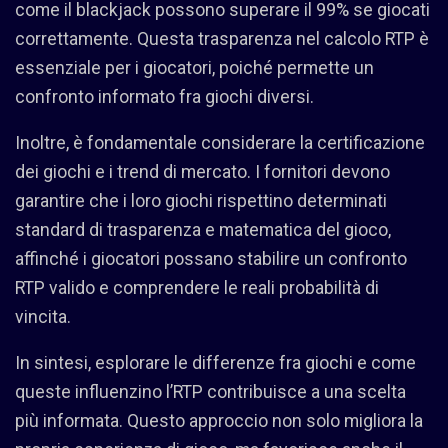
come il blackjack possono superare il 99% se giocati
correttamente. Questa trasparenza nel calcolo RTP è
essenziale per i giocatori, poiché permette un
confronto informato fra giochi diversi.
Inoltre, è fondamentale considerare la certificazione
dei giochi e i trend di mercato. I fornitori devono
garantire che i loro giochi rispettino determinati
standard di trasparenza e matematica del gioco,
affinché i giocatori possano stabilire un confronto
RTP valido e comprendere le reali probabilità di
vincita.
In sintesi, esplorare le differenze fra giochi e come
queste influenzino l’RTP contribuisce a una scelta
più informata. Questo approccio non solo migliora la