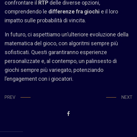
confrontare il
RTP
delle diverse opzioni,
comprendendo le
differenze fra giochi
e il loro
impatto sulle probabilità di vincita.
In futuro, ci aspettiamo un’ulteriore evoluzione della
matematica del gioco, con algoritmi sempre più
sofisticati. Questi garantiranno esperienze
personalizzate e, al contempo, un palinsesto di
giochi sempre più variegato, potenziando
l’engagement con i giocatori.
PREV
NEXT