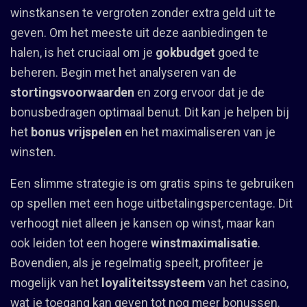
winstkansen te vergroten zonder extra geld uit te
geven. Om het meeste uit deze aanbiedingen te
halen, is het cruciaal om je
gokbudget
goed te
beheren. Begin met het analyseren van de
stortingsvoorwaarden
en zorg ervoor dat je de
bonusbedragen optimaal benut. Dit kan je helpen bij
het
bonus vrijspelen
en het maximaliseren van je
winsten.
Een slimme strategie is om gratis spins te gebruiken
op spellen met een hoge uitbetalingspercentage. Dit
verhoogt niet alleen je kansen op winst, maar kan
ook leiden tot een hogere
winstmaximalisatie
.
Bovendien, als je regelmatig speelt, profiteer je
mogelijk van het
loyaliteitssysteem
van het casino,
wat je toegang kan geven tot nog meer bonussen.