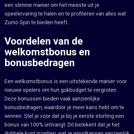
een slimme manier om het meeste uit je
speelervaring te halen en te profiteren van alles wat
Zumo Spin te bieden heeft.
Voordelen van de
welkomstbonus en
bonusbedragen
Een welkomstbonus is een uitstekende manier voor
nieuwe spelers om hun gokbudget te vergroten.
Deze bonussen bieden vaak aanzienlijke
bonusbedragen, waardoor je meer kans hebt om te
winnen. Stel je voor dat je bij je eerste storting een
bonus van 100% ontvangt. Dit betekent dat je het
dubbele kunt inzetten, wat je winstkansen aanzienlijk