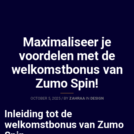
Maximaliseer je
voordelen met de
welkomstbonus van
Zumo Spin!
OCTOBER 5, 2025 / BY
ZAHRAA
IN
DESIGN
Inleiding tot de
welkomstbonus van Zumo