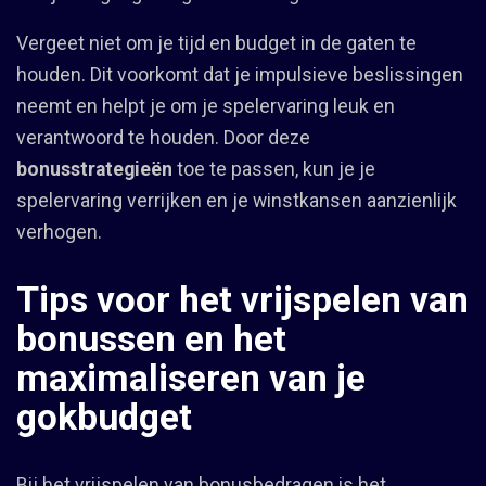
Vergeet niet om je tijd en budget in de gaten te
houden. Dit voorkomt dat je impulsieve beslissingen
neemt en helpt je om je spelervaring leuk en
verantwoord te houden. Door deze
bonusstrategieën
toe te passen, kun je je
spelervaring verrijken en je winstkansen aanzienlijk
verhogen.
Tips voor het vrijspelen van
bonussen en het
maximaliseren van je
gokbudget
Bij het vrijspelen van bonusbedragen is het