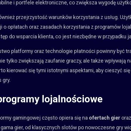
obilne i portfele elektroniczne, co zwiększa wygodę użyt
wnież przejrzystość warunków korzystania z usług. Użyt
ji o opłatach oraz zasadach korzystania z programów loj
tęp do wsparcia klienta, co jest niezbędne w przypadku 
two platformy oraz technologie płatności powinny być tra
ie tylko zwiększają zaufanie graczy, ale także wpływają na
rto kierować się tymi istotnymi aspektami, aby cieszyć s
 gry.
 programy lojalnościowe
formy gamingowej często opiera się na
ofertach gier
oraz
a gama gier, od klasycznych slotów po nowoczesne gry w