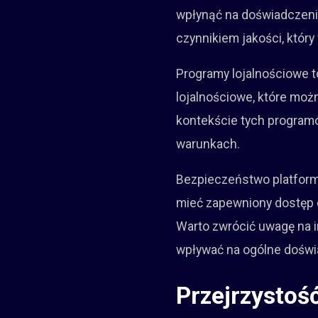
wpłynąć na doświadczeni
czynnikiem jakości, któr
Programy lojalnościowe to
lojalnościowe, które moż
kontekście tych programó
warunkach.
Bezpieczeństwo platfor
mieć zapewniony dostęp 
Warto zwrócić uwagę na in
wpływać na ogólne doświ
Przejrzystoś