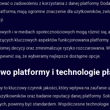
ać o zadowoleniu z korzystania z danej platformy. Doda
 platforma, mają ogromne znaczenie dla użytkowników, z
i.
towych i w mediach społecznościowych mogą różnić się, 
ących kluczowych aspektów funkcjonowania platformy. A
omej decyzji oraz zminimalizuje ryzyko rozczarowania. 
 upewnić się, że wybieramy najlepsze dostępne opcje.
wo platformy i technologie pł
 to kluczowy czynnik jakości, który wpływa na zaufanie
użytkowników oraz badanie reputacji danej platformy. Sol
nych, powinny być standardem. Współczesne technologie 