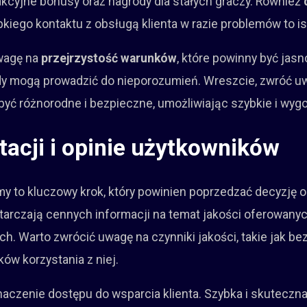
akcyjne bonusy oraz nagrody dla stałych graczy. Również
kiego kontaktu z obsługą klienta w razie problemów to is
wagę na
przejrzystość warunków
, które powinny być jas
y mogą prowadzić do nieporozumień. Wreszcie, zwróć u
 być różnorodne i bezpieczne, umożliwiając szybkie i wyg
tacji i opinie użytkowników
my to kluczowy krok, który powinien poprzedzać decyzję o 
arczają cennych informacji na temat jakości oferowanyc
h. Warto zwrócić uwagę na czynniki jakości, takie jak b
ów korzystania z niej.
naczenie dostępu do wsparcia klienta. Szybka i skuteczn