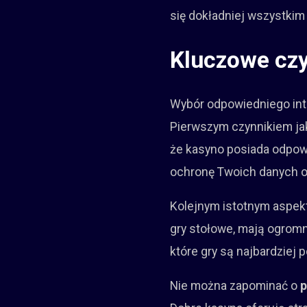
się dokładniej wszystk
Kluczowe czy
Wybór odpowiedniego inte
Pierwszym czynnikiem jak
że kasyno posiada odpow
ochronę Twoich danych o
Kolejnym istotnym aspek
gry stołowe, mają ogrom
które gry są najbardziej p
Nie można zapominać o
p