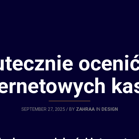
utecznie ocenić
ternetowych ka
SEPTEMBER 27, 2025 / BY
ZAHRAA
IN
DESIGN