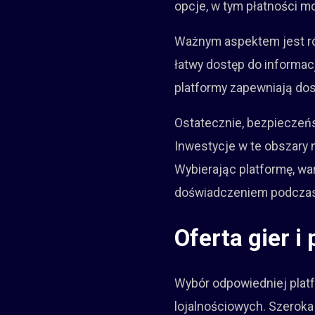
opcje, w tym płatności m
Ważnym aspektem jest ró
łatwy dostęp do informac
platformy zapewniają dos
Ostatecznie, bezpieczeńs
Inwestycje w te obszary n
Wybierając platformę, wa
doświadczeniem podczas
Oferta gier i
Wybór odpowiedniej plat
lojalnościowych. Szerok