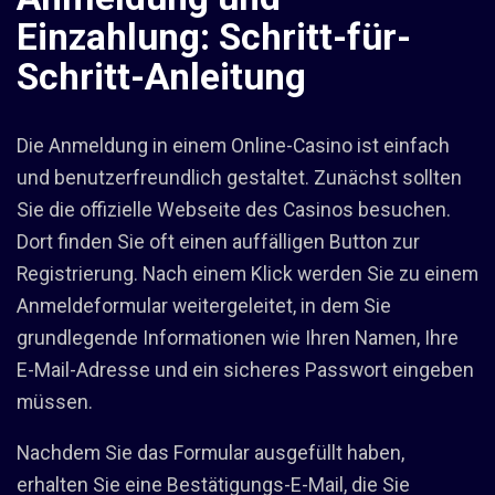
Einzahlung: Schritt-für-
Schritt-Anleitung
Die Anmeldung in einem Online-Casino ist einfach
und benutzerfreundlich gestaltet. Zunächst sollten
Sie die offizielle Webseite des Casinos besuchen.
Dort finden Sie oft einen auffälligen Button zur
Registrierung. Nach einem Klick werden Sie zu einem
Anmeldeformular weitergeleitet, in dem Sie
grundlegende Informationen wie Ihren Namen, Ihre
E-Mail-Adresse und ein sicheres Passwort eingeben
müssen.
Nachdem Sie das Formular ausgefüllt haben,
erhalten Sie eine Bestätigungs-E-Mail, die Sie