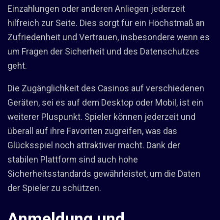
Einzahlungen oder anderen Anliegen jederzeit
hilfreich zur Seite. Dies sorgt für ein Höchstmaß an
Zufriedenheit und Vertrauen, insbesondere wenn es
um Fragen der Sicherheit und des Datenschutzes
geht.
Die Zugänglichkeit des Casinos auf verschiedenen
Geräten, sei es auf dem Desktop oder Mobil, ist ein
weiterer Pluspunkt. Spieler können jederzeit und
überall auf ihre Favoriten zugreifen, was das
Glücksspiel noch attraktiver macht. Dank der
stabilen Plattform sind auch hohe
Sicherheitsstandards gewährleistet, um die Daten
der Spieler zu schützen.
Anmeldung und