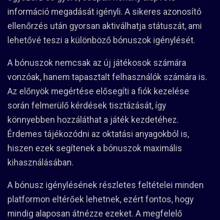
információ megadását igényli. A sikeres azonosító
ellenőrzés után gyorsan aktiválhatja státuszát, ami
lehetővé teszi a különböző bónuszok igénylését.
A bónuszok nemcsak az új játékosok számára
vonzóak, hanem tapasztalt felhasználók számára is.
Az előnyök megértése elősegíti a fiók kezelése
során felmerülő kérdések tisztázását, így
könnyebben hozzáláthat a játék kezdetéhez.
Érdemes tájékozódni az oktatási anyagokból is,
hiszen ezek segítenek a bónuszok maximális
kihasználásában.
A bónusz igénylésének részletes feltételei minden
platformon eltérőek lehetnek, ezért fontos, hogy
mindig alaposan átnézze ezeket. A megfelelő