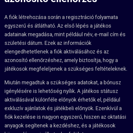
A fiók létrehozása során a regisztráció folyamata
egyszerű és átlátható. Az első lépés a játékos
adatainak megadása, mint például név, e-mail cím és
születési dátum. Ezek az információk
elengedhetetlenek a fiók aktiválásához és az
azonosító ellenőrzéshez, amely biztosítja, hogy a
játékosok megfeleljenek a szükséges feltételeknek.
Miután megadtuk a szükséges adatokat, a bónusz
igénylésére is lehetőség nyílik. A játékos státusz
aktiválásával különféle előnyök érhetők el, például
exkluzív ajánlatok és játékbeli előnyök. Ezenkívül a
fiók kezelése is nagyon egyszerű, hiszen az oktatási
anyagok segítenek a kezdéshez, és a játékosok