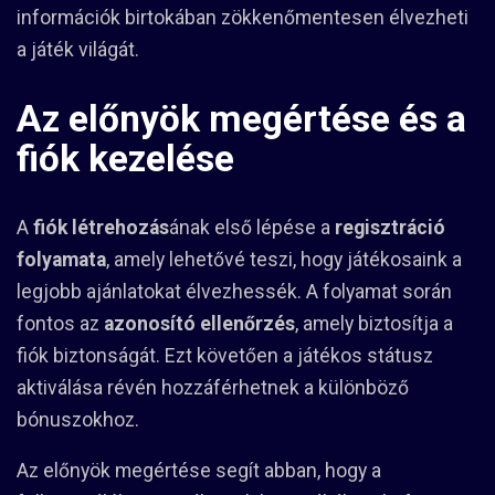
információk birtokában zökkenőmentesen élvezheti
a játék világát.
Az előnyök megértése és a
fiók kezelése
A
fiók létrehozás
ának első lépése a
regisztráció
folyamata
, amely lehetővé teszi, hogy játékosaink a
legjobb ajánlatokat élvezhessék. A folyamat során
fontos az
azonosító ellenőrzés
, amely biztosítja a
fiók biztonságát. Ezt követően a játékos státusz
aktiválása révén hozzáférhetnek a különböző
bónuszokhoz.
Az előnyök megértése segít abban, hogy a