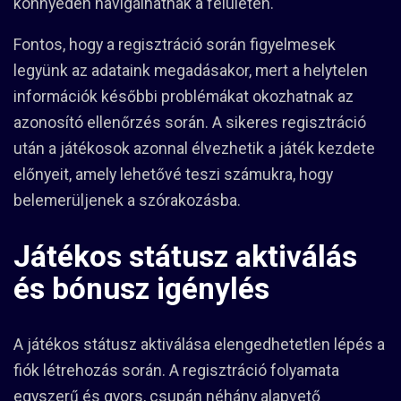
könnyedén navigálhatnak a felületen.
Fontos, hogy a regisztráció során figyelmesek
legyünk az adataink megadásakor, mert a helytelen
információk későbbi problémákat okozhatnak az
azonosító ellenőrzés során. A sikeres regisztráció
után a játékosok azonnal élvezhetik a játék kezdete
előnyeit, amely lehetővé teszi számukra, hogy
belemerüljenek a szórakozásba.
Játékos státusz aktiválás
és bónusz igénylés
A játékos státusz aktiválása elengedhetetlen lépés a
fiók létrehozás során. A regisztráció folyamata
egyszerű és gyors, csupán néhány alapvető