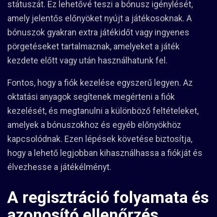
státuszát. Ez lehetővé teszi a bónusz igénylését,
amely jelentős előnyöket nyújt a játékosoknak. A
bónuszok gyakran extra játékidőt vagy ingyenes
pörgetéseket tartalmaznak, amelyeket a játék
kezdete előtt vagy után használhatunk fel.
Fontos, hogy a fiók kezelése egyszerű legyen. Az
oktatási anyagok segítenek megérteni a fiók
kezelését, és megtanulni a különböző feltételeket,
amelyek a bónuszokhoz és egyéb előnyökhöz
kapcsolódnak. Ezen lépések követése biztosítja,
hogy a lehető legjobban kihasználhassa a fiókját és
élvezhesse a játékélményt.
A regisztráció folyamata és
azonosító ellenőrzés