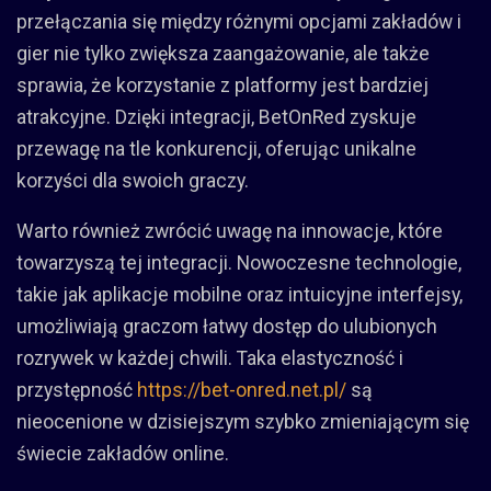
przełączania się między różnymi opcjami zakładów i
gier nie tylko zwiększa zaangażowanie, ale także
sprawia, że korzystanie z platformy jest bardziej
atrakcyjne. Dzięki integracji, BetOnRed zyskuje
przewagę na tle konkurencji, oferując unikalne
korzyści dla swoich graczy.
Warto również zwrócić uwagę na innowacje, które
towarzyszą tej integracji. Nowoczesne technologie,
takie jak aplikacje mobilne oraz intuicyjne interfejsy,
umożliwiają graczom łatwy dostęp do ulubionych
rozrywek w każdej chwili. Taka elastyczność i
przystępność
https://bet-onred.net.pl/
są
nieocenione w dzisiejszym szybko zmieniającym się
świecie zakładów online.