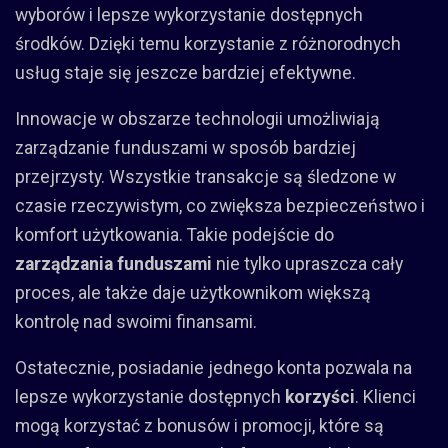
wyborów i lepsze wykorzystanie dostępnych
środków. Dzięki temu korzystanie z różnorodnych
usług staje się jeszcze bardziej efektywne.
Innowacje w obszarze technologii umożliwiają
zarządzanie funduszami w sposób bardziej
przejrzysty. Wszystkie transakcje są śledzone w
czasie rzeczywistym, co zwiększa bezpieczeństwo i
komfort użytkowania. Takie podejście do
zarządzania funduszami
nie tylko upraszcza cały
proces, ale także daje użytkownikom większą
kontrolę nad swoimi finansami.
Ostatecznie, posiadanie jednego konta pozwala na
lepsze wykorzystanie dostępnych
korzyści
. Klienci
mogą korzystać z bonusów i promocji, które są