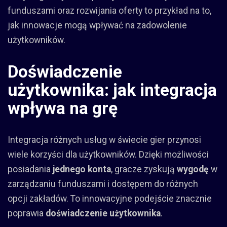
funduszami oraz rozwijania oferty to przykład na to,
jak innowacje mogą wpływać na zadowolenie
użytkowników.
Doświadczenie
użytkownika: jak integracja
wpływa na grę
Integracja różnych usług w świecie gier przynosi
wiele korzyści dla użytkowników. Dzięki możliwości
posiadania
jednego konta
, gracze zyskują
wygodę
w
zarządzaniu funduszami i dostępem do różnych
opcji zakładów. To innowacyjne podejście znacznie
poprawia
doświadczenie użytkownika
.