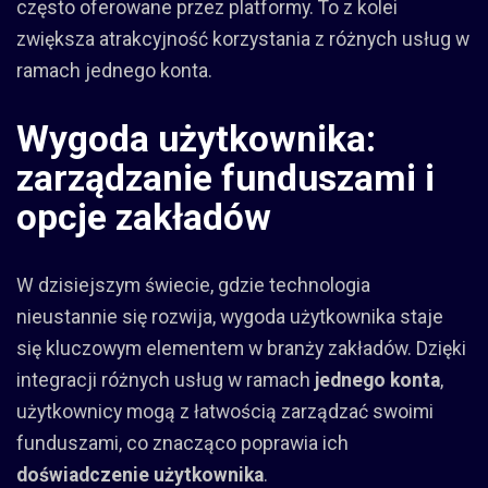
często oferowane przez platformy. To z kolei
zwiększa atrakcyjność korzystania z różnych usług w
ramach jednego konta.
Wygoda użytkownika:
zarządzanie funduszami i
opcje zakładów
W dzisiejszym świecie, gdzie technologia
nieustannie się rozwija, wygoda użytkownika staje
się kluczowym elementem w branży zakładów. Dzięki
integracji różnych usług w ramach
jednego konta
,
użytkownicy mogą z łatwością zarządzać swoimi
funduszami, co znacząco poprawia ich
doświadczenie użytkownika
.