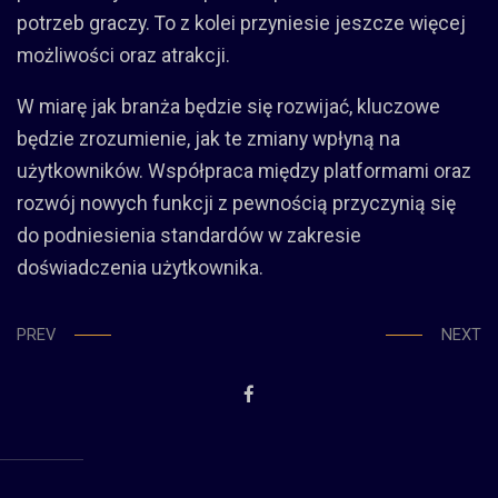
potrzeb graczy. To z kolei przyniesie jeszcze więcej
możliwości oraz atrakcji.
W miarę jak branża będzie się rozwijać, kluczowe
będzie zrozumienie, jak te zmiany wpłyną na
użytkowników. Współpraca między platformami oraz
rozwój nowych funkcji z pewnością przyczynią się
do podniesienia standardów w zakresie
doświadczenia użytkownika.
PREV
NEXT