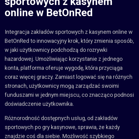
sportowych z kasynem
online w BetOnRed
Integracja zakładów sportowych z kasynem online w
BetOnRed to innowacyjny krok, który zmienia sposób,
w jaki użytkownicy podchodzą do rozrywki
hazardowej. Umożliwiając korzystanie z jednego
konta, platforma oferuje wygodę, która przyciąga
coraz więcej graczy. Zamiast logować się na różnych
stronach, użytkownicy mogą zarządzać swoimi
funduszami w jednym miejscu, co znacząco podnosi
doświadczenie użytkownika.
Różnorodność dostępnych usług, od zakładów
sportowych po gry kasynowe, sprawia, że każdy
znajdzie coś dla siebie. Możliwość szybkiego