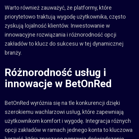
Warto również zauważyć, że platformy, które
priorytetowo traktują wygodę użytkownika, często
zyskują lojalność klientów. Inwestowanie w
innowacyjne rozwiązania i różnorodność opcji
zakładów to klucz do sukcesu w tej dynamicznej
branży.
Różnorodność usług i
innowacje w BetOnRed
BetOnRed wyróżnia się na tle konkurencji dzięki
szerokiemu wachlarzowi usług, które zapewniają
użytkownikom komfort i wygodę. Integracja różnych
opcji zakładów w ramach jednego konta to kluczowa
korzyść, która znacząco poprawia doświadczenie