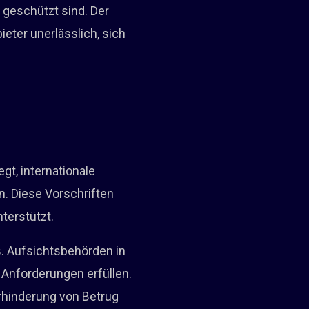
 geschützt sind. Der
ieter unerlässlich, sich
gt, internationale
n. Diese Vorschriften
terstützt.
s. Aufsichtsbehörden in
 Anforderungen erfüllen.
rhinderung von Betrug