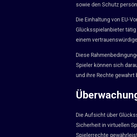
sowie den Schutz persönl
Die Einhaltung von EU-Vo
Glücksspielanbieter tätig
einem vertrauenswürdige
Diese Rahmenbedingungen
Spieler können sich dara
und ihre Rechte gewahrt 
Überwachung 
Die Aufsicht über Glücks
Sicherheit in virtuellen
Spielerrechte gewährleis