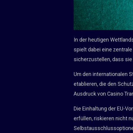
In der heutigen Wettland
spielt dabei eine zentra
sicherzustellen, dass si
Um den internationalen S
etablieren, die den Schut
Ausdruck von Casino Trans
Die Einhaltung der EU-Vor
erfüllen, riskieren nicht
Selbstausschlussoptione