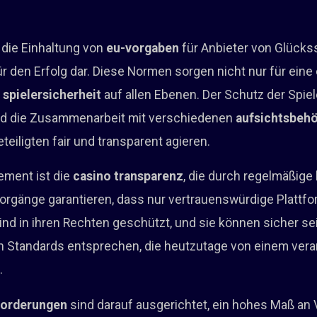
t die Einhaltung von
eu-vorgaben
für Anbieter von Glücks
 den Erfolg dar. Diese Normen sorgen nicht nur für eine 
e
spielersicherheit
auf allen Ebenen. Der Schutz der Spiel
d die Zusammenarbeit mit verschiedenen
aufsichtsbeh
eteiligten fair und transparent agieren.
ement ist die
casino transparenz
, die durch regelmäßige
fvorgänge garantieren, dass nur vertrauenswürdige Platt
ind in ihren Rechten geschützt, und sie können sicher se
en Standards entsprechen, die heutzutage von einem ve
.
forderungen
sind darauf ausgerichtet, ein hohes Maß an 