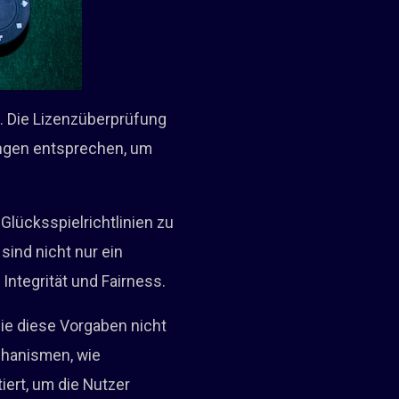
t. Die Lizenzüberprüfung
ungen entsprechen, um
Glücksspielrichtlinien zu
sind nicht nur ein
Integrität und Fairness.
die diese Vorgaben nicht
echanismen, wie
ert, um die Nutzer