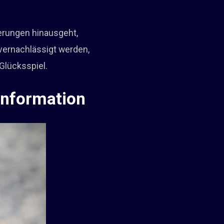
erungen hinausgeht,
 vernachlässigt werden,
Glücksspiel.
information