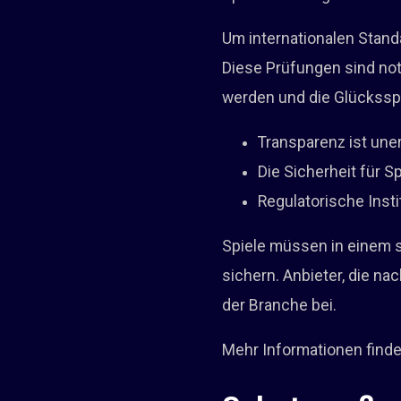
Um internationalen Stan
Diese Prüfungen sind no
werden und die Glücksspi
Transparenz ist une
Die Sicherheit für 
Regulatorische Insti
Spiele müssen in einem s
sichern. Anbieter, die n
der Branche bei.
Mehr Informationen find