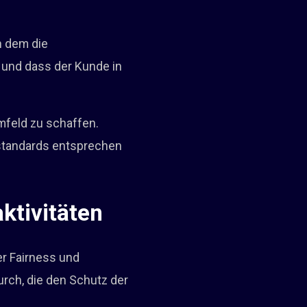
n dem die
en und dass der Kunde in
feld zu schaffen.
sstandards entsprechen
ktivitäten
er Fairness und
rch, die den Schutz der