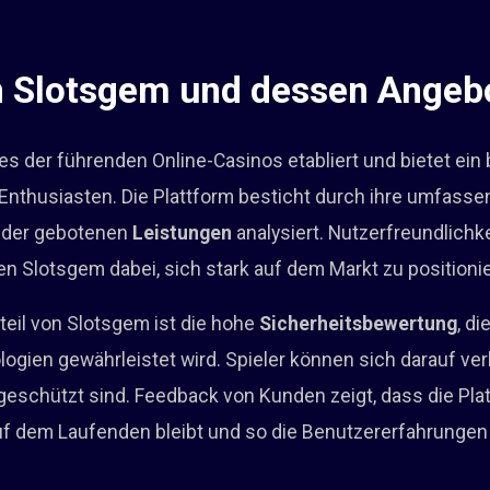
n Slotsgem und dessen Angeb
nes der führenden Online-Casinos etabliert und bietet ei
Enthusiasten. Die Plattform besticht durch ihre umfass
hl der gebotenen
Leistungen
analysiert. Nutzerfreundlichk
en Slotsgem dabei, sich stark auf dem Markt zu positioni
eil von Slotsgem ist die hohe
Sicherheitsbewertung
, d
gien gewährleistet wird. Spieler können sich darauf ver
geschützt sind. Feedback von Kunden zeigt, dass die Pla
f dem Laufenden bleibt und so die Benutzererfahrungen 