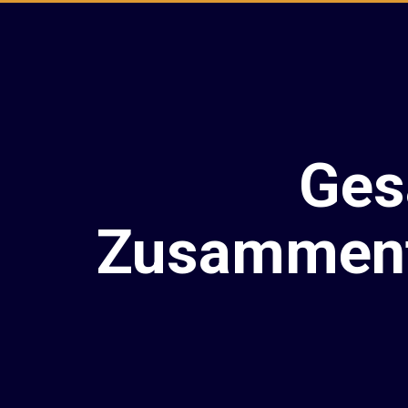
Ges
Zusammenf