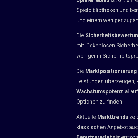
Spielbibliotheken und be
und einem weniger zugän
Die
Sicherheitsbewertu
mit lückenlosen Sicher
weniger in Sicherheitspr
Die
Marktpositionierung
Leistungen überzeugen, 
Wachstumspotenzial
auf
Optionen zu finden.
Aktuelle
Markttrends
zei
klassischen Angebot auch
Benutzererlebnis
entsch