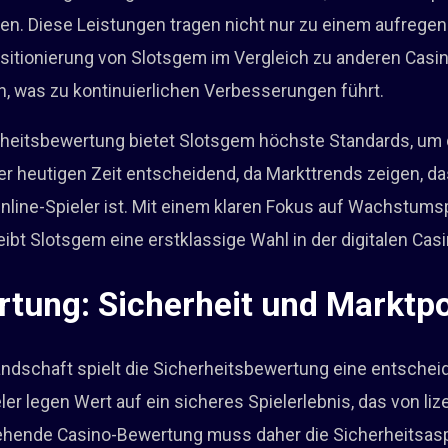
n. Diese Leistungen tragen nicht nur zu einem aufregen
ositionierung von Slotsgem im Vergleich zu anderen Cas
, was zu kontinuierlichen Verbesserungen führt.
erheitsbewertung bietet Slotsgem höchste Standards, um d
der heutigen Zeit entscheidend, da Markttrends zeigen, da
Online-Spieler ist. Mit einem klaren Fokus auf Wachstums
ibt Slotsgem eine erstklassige Wahl in der digitalen Cas
tung: Sicherheit und Marktpo
andschaft spielt die Sicherheitsbewertung eine entscheid
ler legen Wert auf ein sicheres Spielerlebnis, das von li
ingehende Casino-Bewertung muss daher die Sicherheits