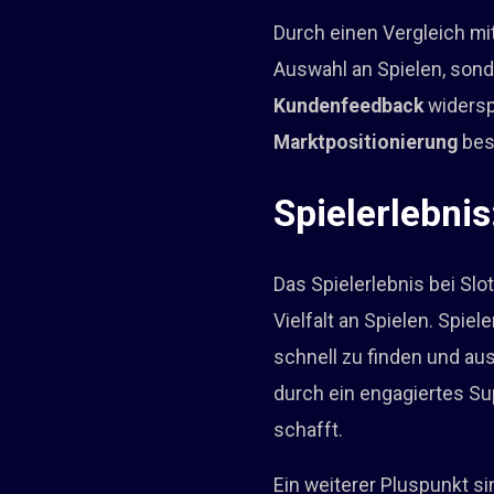
Durch einen Vergleich mit
Auswahl an Spielen, son
Kundenfeedback
widersp
Marktpositionierung
bes
Spielerlebni
Das Spielerlebnis bei Sl
Vielfalt an Spielen. Spiel
schnell zu finden und a
durch ein engagiertes S
schafft.
Ein weiterer Pluspunkt s