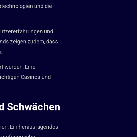
stechnologien und die
enutzererfahrungen und
rends zeigen zudem, dass
.
rt werden. Eine
richtigen Casinos und
und Schwächen
hen. Ein herausragendes
ch umfangreiche