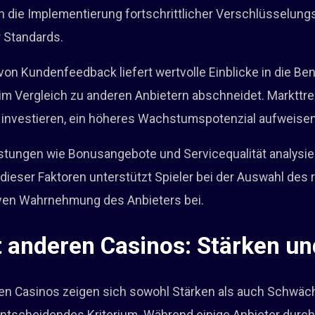
 die Implementierung fortschrittlicher Verschlüsselung
r Standards.
von Kundenfeedback liefert wertvolle Einblicke in die B
o im Vergleich zu anderen Anbietern abschneidet. Marktt
it investieren, ein höheres Wachstumspotenzial aufweisen
eistungen wie Bonusangebote und Servicequalität analysie
dieser Faktoren unterstützt Spieler bei der Auswahl des 
tiven Wahrnehmung des Anbieters bei.
t anderen Casinos: Stärken 
ren Casinos zeigen sich sowohl Stärken als auch Schwäc
 entscheidendes Kriterium. Während einige Anbieter dur