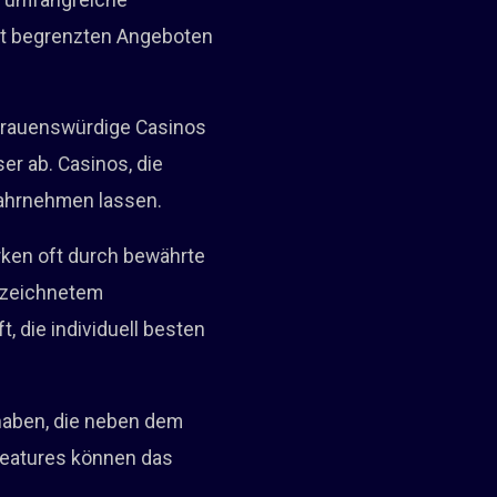
mit begrenzten Angeboten
rtrauenswürdige Casinos
er ab. Casinos, die
 wahrnehmen lassen.
arken oft durch bewährte
ezeichnetem
ft, die individuell besten
haben, die neben dem
Features können das