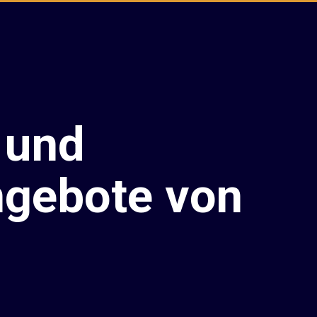
 und
gebote von