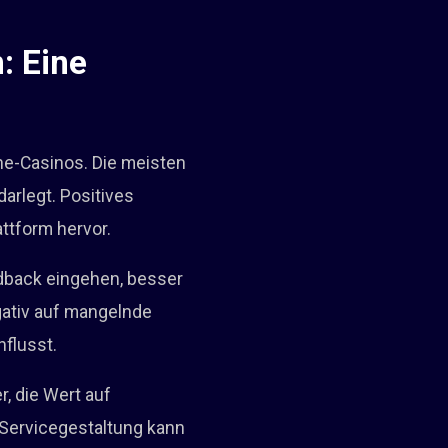
: Eine
ne-Casinos. Die meisten
darlegt. Positives
ttform hervor.
edback eingehen, besser
gativ auf mangelnde
nflusst.
, die Wert auf
e Servicegestaltung kann