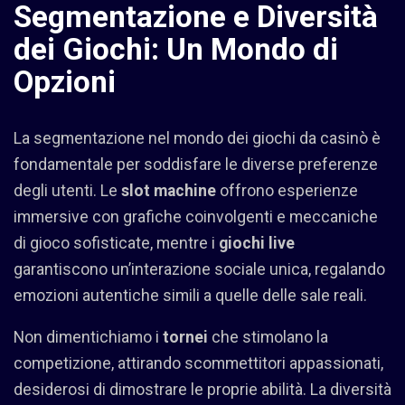
Segmentazione e Diversità
dei Giochi: Un Mondo di
Opzioni
La segmentazione nel mondo dei giochi da casinò è
fondamentale per soddisfare le diverse preferenze
degli utenti. Le
slot machine
offrono esperienze
immersive con grafiche coinvolgenti e meccaniche
di gioco sofisticate, mentre i
giochi live
garantiscono un’interazione sociale unica, regalando
emozioni autentiche simili a quelle delle sale reali.
Non dimentichiamo i
tornei
che stimolano la
competizione, attirando scommettitori appassionati,
desiderosi di dimostrare le proprie abilità. La diversità