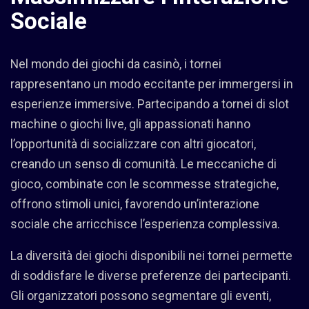
Sociale
Nel mondo dei giochi da casinò, i tornei
rappresentano un modo eccitante per immergersi in
esperienze immersive. Partecipando a tornei di slot
machine o giochi live, gli appassionati hanno
l’opportunità di socializzare con altri giocatori,
creando un senso di comunità. Le meccaniche di
gioco, combinate con le scommesse strategiche,
offrono stimoli unici, favorendo un’interazione
sociale che arricchisce l’esperienza complessiva.
La diversità dei giochi disponibili nei tornei permette
di soddisfare le diverse preferenze dei partecipanti.
Gli organizzatori possono segmentare gli eventi,