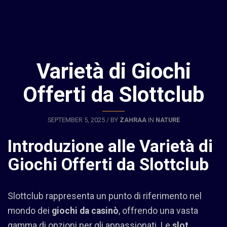
Varietà di Giochi
Offerti da Slottclub
SEPTEMBER 5, 2025 / BY
ZAHRAA
IN
NATURE
Introduzione alle Varietà di
Giochi Offerti da Slottclub
Slottclub rappresenta un punto di riferimento nel
mondo dei
giochi da casinò
, offrendo una vasta
gamma di opzioni per gli appassionati. Le
slot