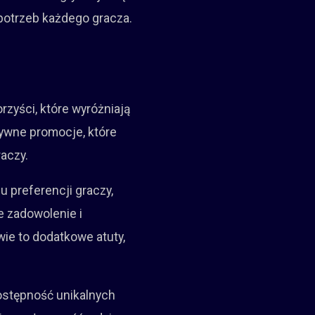
otrzeb każdego gracza.
rzyści, które wyróżniają
ywne promocje, które
raczy.
 preferencji graczy,
 zadowolenie i
ie to dodatkowe atuty,
ostępność unikalnych