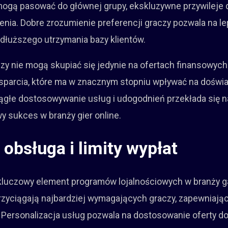
ogą pasować do głównej grupy, ekskluzywne przywileje d
enia. Dobre zrozumienie preferencji graczy pozwala na 
dłuższego utrzymania bazy klientów.
czy nie mogą skupiać się jedynie na ofertach finansowych
sparcia, które ma w znacznym stopniu wpływać na doświa
głe dostosowywanie usług i udogodnień przekłada się na i
 sukces w branży gier online.
obsługa i limity wypłat
 kluczowy element programów lojalnościowych w branży 
 przyciągają najbardziej wymagających graczy, zapewniają
Personalizacja usług pozwala na dostosowanie oferty do 