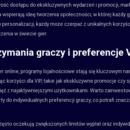
ść dostępu do ekskluzywnych wydarzeń i promocji, marki
ia wspierają ideę tworzenia społeczności, w której każdy 
ę personalizacji, każdy może czerpać z unikalnych korzyś
zenia w świecie gier.
zymania graczy i preferencje 
er online, programy lojalnościowe stają się kluczowym n
ąc korzyści dla VIP, takie jak ekskluzywne promocje czy s
ięź z najaktywniejszymi użytkownikami. Warto zainwesto
ty do indywidualnych preferencji graczy, co potrafi znac
często oczekują zwiększonych limitów wypłat oraz indywi