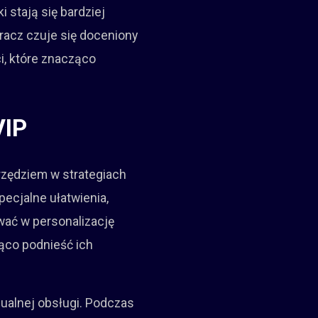
 stają się bardziej
gracz czuje się doceniony
ci, które znacząco
VIP
arzędziem w strategiach
pecjalne ułatwienia,
wać w personalizację
ząco podnieść ich
dualnej obsługi. Podczas