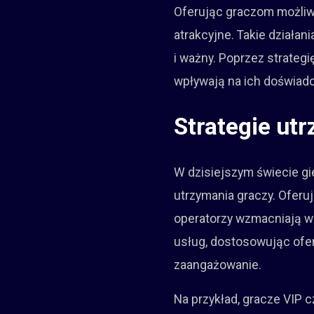
Oferując graczom możliwo
atrakcyjne. Takie działan
i ważny. Poprzez strategi
wpływają na ich doświadc
Strategie utr
W dzisiejszym świecie gi
utrzymania graczy. Oferuj
operatorzy wzmacniają w
usług, dostosowując ofer
zaangażowanie.
Na przykład, gracze VIP 