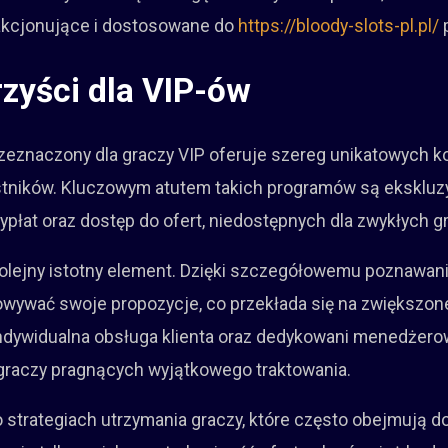
fakcjonujące i dostosowane do
https://bloody-slots-pl.pl/
p
zyści dla VIP-ów
zeznaczony dla graczy VIP oferuje szereg unikatowych ko
stników. Kluczowym atutem takich programów są ekskluz
ypłat oraz dostęp do ofert, niedostępnych dla zwykłych g
kolejny istotny element. Dzięki szczegółowemu poznawaniu
wywać swoje propozycje, co przekłada się na zwiększone
ndywidualna obsługa klienta oraz dedykowani menedżerow
 graczy pragnących wyjątkowego traktowania.
strategiach utrzymania graczy, które często obejmują d