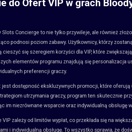
 do Ofert VIP w grach Bloody
 Slots Concierge to nie tylko przywileje, ale również zło
ząco podnosi poziom zabawy. Użytkownicy, którzy zostaną 
 cieszyć się szeregiem korzyści dla VIP, które zwiększaj
zych elementów programu znajdują się personalizacja us
dualnych preferencji graczy.
 jest dostępność ekskluzywnych promocji, które oferują
 strategiom utrzymania graczy, program ten skutecznie prz
c im niezrównane wsparcie oraz indywidualną obsługę w 
e VIP zależy od limitów wypłat, co przekłada się na więks
ami i indywidualną obsługę. To wszystko sprawia, że dośw