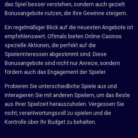
das Spiel besser verstehen, sondern auch gezielt
Bonusangebote nutzen, die Ihre Gewinne steigern.
Ein regelmäßiger Blick auf die neuesten Angebote ist
empfehlenswert. Oftmals bieten Online-Casinos
spezielle Aktionen, die perfekt auf die
Spielerinteressen abgestimmt sind. Diese
Bonusangebote sind nicht nur Anreize, sondern
fördern auch das Engagement der Spieler.
Probieren Sie unterschiedliche Spiele aus und
interagieren Sie mit anderen Spielern, um das Beste
aus Ihrer Spielzeit herauszuholen. Vergessen Sie
nicht, verantwortungsvoll zu spielen und die
Kontrolle über Ihr Budget zu behalten.