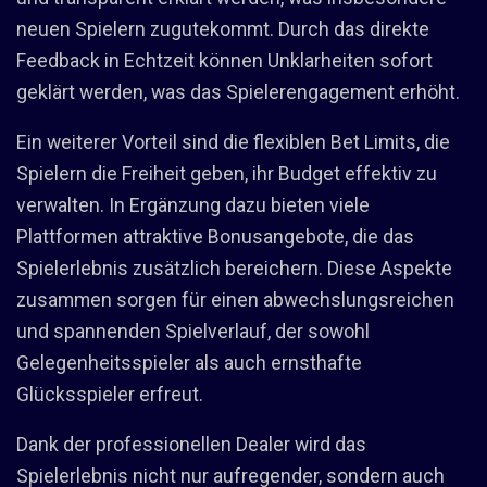
neuen Spielern zugutekommt. Durch das direkte
Feedback in Echtzeit können Unklarheiten sofort
geklärt werden, was das Spielerengagement erhöht.
Ein weiterer Vorteil sind die flexiblen Bet Limits, die
Spielern die Freiheit geben, ihr Budget effektiv zu
verwalten. In Ergänzung dazu bieten viele
Plattformen attraktive Bonusangebote, die das
Spielerlebnis zusätzlich bereichern. Diese Aspekte
zusammen sorgen für einen abwechslungsreichen
und spannenden Spielverlauf, der sowohl
Gelegenheitsspieler als auch ernsthafte
Glücksspieler erfreut.
Dank der professionellen Dealer wird das
Spielerlebnis nicht nur aufregender, sondern auch