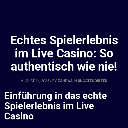
Echtes Spielerlebnis
im Live Casino: So
authentisch wie nie!
AUGUST 14, 2025 / BY
ZAHRAA
IN
UNCATEGORIZED
Einführung in das echte
Spielerlebnis im Live
Casino