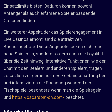
Einsatzlimits bieten. Dadurch können sowohl
Anfänger als auch erfahrene Spieler passende
Optionen finden.
Ein weiterer Aspekt, der das Spielerengagement in
Live Casinos erhöht, sind die attraktiven
Bonusangebote. Diese Angebote locken nicht nur
neue Spieler an, sondern fördern auch die Loyalität
über die Zeit hinweg. Interaktive Funktionen, wie der
Chat mit den Dealern und anderen Spielern, tragen
zusätzlich zur gemeinsamen Erlebnisschaffung bei
und intensivieren die Spannung während der
Tischspiele, besonders wenn man die Spielregeln
und
https://oscarspin-ch.com/
beachtet.