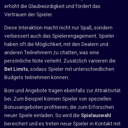
erhöht die Glaubwürdigkeit und fördert das
Vertrauen der Spieler.
Diese Interaktion macht nicht nur Spaß, sondern
verbessert auch das Spielerengagement. Spieler
haben oft die Möglichkeit, mit den Dealern und
anderen Teilnehmern zu chatten, was eine
persönliche Note verleiht. Zusätzlich variieren die
Bet Limits
, sodass Spieler mit unterschiedlichen
Budgets teilnehmen können.
Boni und Angebote tragen ebenfalls zur Attraktivität
bei. Zum Beispiel können Spieler von speziellen
Bonusangeboten profitieren, die zum Erforschen
neuer Spiele einladen. So wird die
Spielauswahl
bereichert und es treten neue Spieler in Kontakt mit