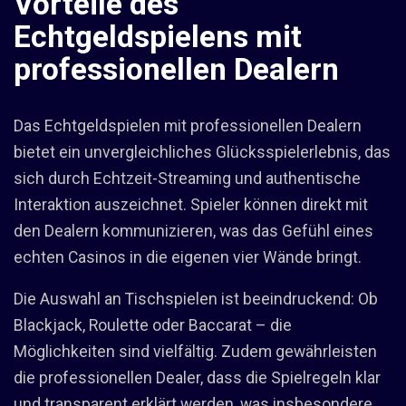
Vorteile des
Echtgeldspielens mit
professionellen Dealern
Das Echtgeldspielen mit professionellen Dealern
bietet ein unvergleichliches Glücksspielerlebnis, das
sich durch Echtzeit-Streaming und authentische
Interaktion auszeichnet. Spieler können direkt mit
den Dealern kommunizieren, was das Gefühl eines
echten Casinos in die eigenen vier Wände bringt.
Die Auswahl an Tischspielen ist beeindruckend: Ob
Blackjack, Roulette oder Baccarat – die
Möglichkeiten sind vielfältig. Zudem gewährleisten
die professionellen Dealer, dass die Spielregeln klar
und transparent erklärt werden, was insbesondere