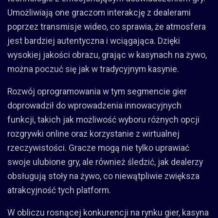
Umożliwiają one graczom interakcję z dealerami
poprzez transmisje wideo, co sprawia, że atmosfera
jest bardziej autentyczna i wciągająca. Dzięki
wysokiej jakości obrazu, grając w kasynach na żywo,
można poczuć się jak w tradycyjnym kasynie.
Rozwój oprogramowania w tym segmencie gier
doprowadził do wprowadzenia innowacyjnych
funkcji, takich jak możliwość wyboru różnych opcji
rozgrywki online oraz korzystanie z wirtualnej
rzeczywistości. Gracze mogą nie tylko uprawiać
swoje ulubione gry, ale również śledzić, jak dealerzy
obsługują stoły na żywo, co niewątpliwie zwiększa
atrakcyjność tych platform.
W obliczu rosnącej konkurencji na rynku gier, kasyna