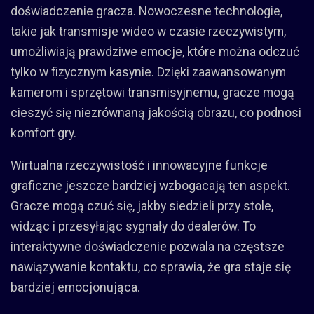
doświadczenie gracza. Nowoczesne technologie,
takie jak transmisje wideo w czasie rzeczywistym,
umożliwiają prawdziwe emocje, które można odczuć
tylko w fizycznym kasynie. Dzięki zaawansowanym
kamerom i sprzętowi transmisyjnemu, gracze mogą
cieszyć się niezrównaną jakością obrazu, co podnosi
komfort gry.
Wirtualna rzeczywistość i innowacyjne funkcje
graficzne jeszcze bardziej wzbogacają ten aspekt.
Gracze mogą czuć się, jakby siedzieli przy stole,
widząc i przesyłając sygnały do dealerów. To
interaktywne doświadczenie pozwala na częstsze
nawiązywanie kontaktu, co sprawia, że gra staje się
bardziej emocjonująca.