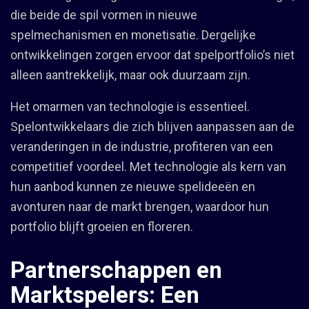
die beide de spil vormen in nieuwe
spelmechanismen en monetisatie. Dergelijke
ontwikkelingen zorgen ervoor dat spelportfolio’s niet
alleen aantrekkelijk, maar ook duurzaam zijn.
Het omarmen van technologie is essentieel.
Spelontwikkelaars die zich blijven aanpassen aan de
veranderingen in de industrie, profiteren van een
competitief voordeel. Met technologie als kern van
hun aanbod kunnen ze nieuwe spelideeën en
avonturen naar de markt brengen, waardoor hun
portfolio blijft groeien en floreren.
Partnerschappen en
Marktspelers: Een