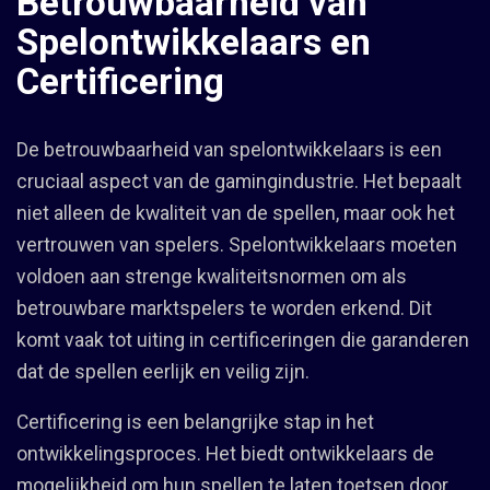
Betrouwbaarheid van
Spelontwikkelaars en
Certificering
De betrouwbaarheid van spelontwikkelaars is een
cruciaal aspect van de gamingindustrie. Het bepaalt
niet alleen de kwaliteit van de spellen, maar ook het
vertrouwen van spelers. Spelontwikkelaars moeten
voldoen aan strenge kwaliteitsnormen om als
betrouwbare marktspelers te worden erkend. Dit
komt vaak tot uiting in certificeringen die garanderen
dat de spellen eerlijk en veilig zijn.
Certificering is een belangrijke stap in het
ontwikkelingsproces. Het biedt ontwikkelaars de
mogelijkheid om hun spellen te laten toetsen door