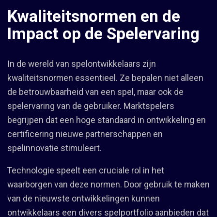
Kwaliteitsnormen en de
Impact op de Spelervaring
In de wereld van spelontwikkelaars zijn
kwaliteitsnormen essentieel. Ze bepalen niet alleen
de betrouwbaarheid van een spel, maar ook de
spelervaring van de gebruiker. Marktspelers
begrijpen dat een hoge standaard in ontwikkeling en
certificering nieuwe partnerschappen en
spelinnovatie stimuleert.
Technologie speelt een cruciale rol in het
waarborgen van deze normen. Door gebruik te maken
van de nieuwste ontwikkelingen kunnen
ontwikkelaars een divers spelportfolio aanbieden dat