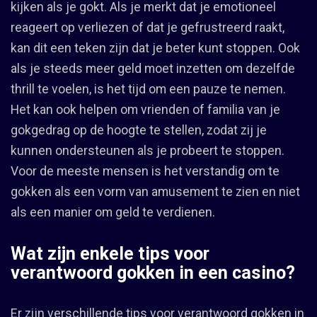
kijken als je gokt. Als je merkt dat je emotioneel
reageert op verliezen of dat je gefrustreerd raakt,
kan dit een teken zijn dat je beter kunt stoppen. Ook
als je steeds meer geld moet inzetten om dezelfde
thrill te voelen, is het tijd om een pauze te nemen.
Het kan ook helpen om vrienden of familia van je
gokgedrag op de hoogte te stellen, zodat zij je
kunnen ondersteunen als je probeert te stoppen.
Voor de meeste mensen is het verstandig om te
gokken als een vorm van amusement te zien en niet
als een manier om geld te verdienen.
Wat zijn enkele tips voor
verantwoord gokken in een casino?
Er zijn verschillende tips voor verantwoord gokken in