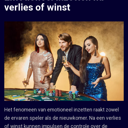
verlies of winst
Het fenomeen van emotioneel inzetten raakt zowel
de ervaren speler als de nieuwkomer. Na een verlies
of winst kunnen impulsen de controle over de