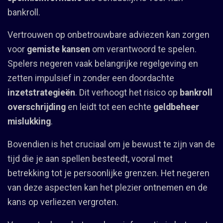
bankroll.
Vertrouwen op onbetrouwbare adviezen kan zorgen
voor
gemiste kansen
om verantwoord te spelen.
Spelers negeren vaak belangrijke regelgeving en
zetten impulsief in zonder een doordachte
inzetstrategieën
. Dit verhoogt het risico op
bankroll
overschrijding
en leidt tot een echte
geldbeheer
mislukking
.
Bovendien is het cruciaal om je bewust te zijn van de
tijd die je aan spellen besteedt, vooral met
betrekking tot je persoonlijke grenzen. Het negeren
van deze aspecten kan het plezier ontnemen en de
kans op verliezen vergroten.