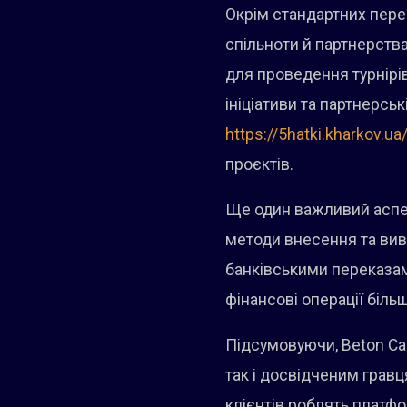
Окрім стандартних перев
спільноти й партнерств
для проведення турнірів
ініціативи та партнерськ
https://5hatki.kharkov.ua
проєктів.
Ще один важливий аспект
методи внесення та ви
банківськими переказами
фінансові операції біл
Підсумовуючи, Beton Ca
так і досвідченим гравц
клієнтів роблять платфо