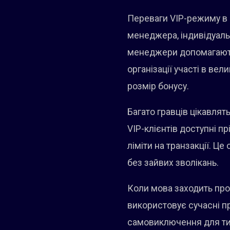
Переваги VIP-режиму в B
менеджера, індивідуальн
менеджери допомагають 
організації участі в вел
розмір бонусу.
Багато гравців цікавлят
VIP-клієнтів доступні п
ліміти на транзакції. Ц
без зайвих зволікань.
Коли мова заходить про 
використовує сучасні п
самовиключення для тих,