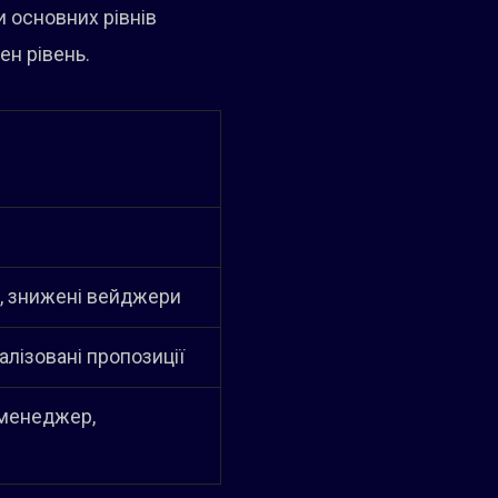
 основних рівнів
ен рівень.
%
, знижені вейджери
лізовані пропозиції
 менеджер,