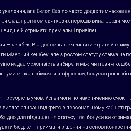
 уявлення, але Beton Casino часто додає тимчасові акці
приклад, протягом святкових періодів винагороди мож
 швидше й отримати преміальні привілеї.
и — кешбек. Він допомагає зменшити втрати й стиму
ти мізерний кешбек, але з ростом статусу ставка на п
asino надає можливість вибирати між миттєвим кешб
і суми можна обміняти на фріспіни, бонусні гроші або
 прозорість умов. Усі вимоги по накопиченню очок, 
 виплат описані відкрито в персональному кабінеті гр
обхідно для підвищення статусу і які бонуси ви отримає
анувати бюджет і приймати рішення на основі конкретн