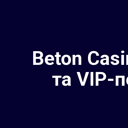
Beton Cas
та VIP-