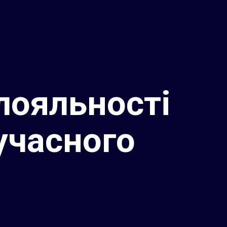
лояльності
учасного