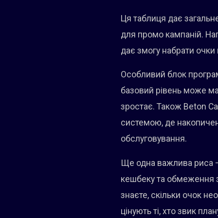
Ця таблиця дає загальне
для промо кампаній. На
дає змогу набрати очки
Особливий блок програм
базовий рівень може ма
зростає. Також Beton C
системою, де накопичен
обслуговування.
Ще одна важлива риса —
кешбеку та обмеження з
знаєте, скільки очок не
цінують ті, хто звик пл