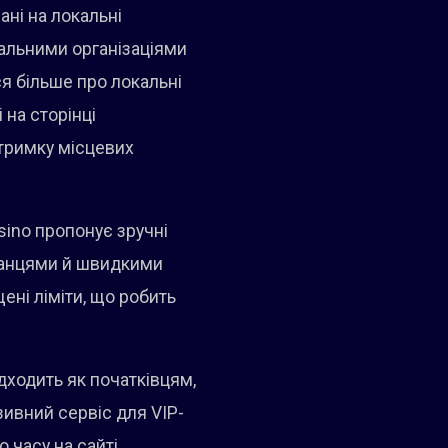
ані на локальні
нальними організаціями
ся більше про локальні
 на сторінці
дтримку місцевих
sino пропонує зручні
манцями й швидкими
ені ліміти, що робить
дходить як початківцям,
зивний сервіс для VIP-
 часу на сайті.