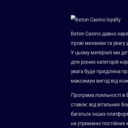
Beton Casino давно заре
ігрові механіки та увагу
У цьому матеріалі ми де
для різних категорій ко
увага буде приділена п
максимум вигод від кож
Програма лояльності в B
ставок: від вітальних б
багатьох інших платформ
на утриманні постійних 