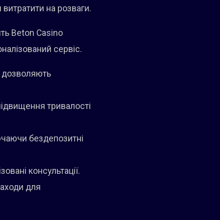
и витратити на розваги.
ть Beton Casino
оналізований сервіс.
що дозволяють
підвищення тривалості
лючаючи бездепозитні
овані консультації.
заходи для