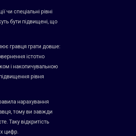
ї чи спеціальні рівні
уть бути підвищені, що
лює гравця грати довше:
овернення істотно
еком і накопичувальною
 підвищення рівня
правила нарахування
авця, тому ви завжди
те. Таку відкритість
их цифр.