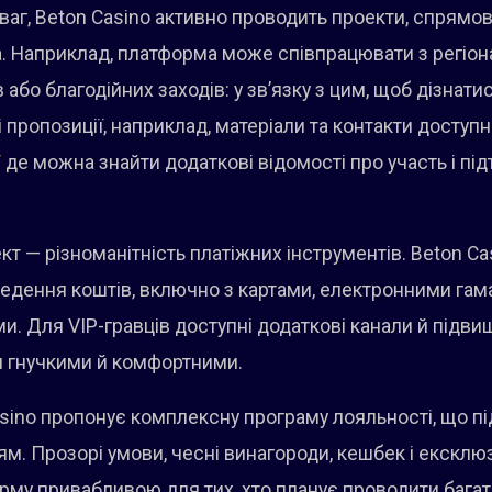
аг, Beton Casino активно проводить проекти, спрямов
а. Наприклад, платформа може співпрацювати з регіо
 або благодійних заходів: у зв’язку з цим, щоб дізнати
і пропозиції, наприклад, матеріали та контакти доступні
/
де можна знайти додаткові відомості про участь і пі
 — різноманітність платіжних інструментів. Beton Ca
ведення коштів, включно з картами, електронними га
. Для VIP-гравців доступні додаткові канали й підвищ
ьш гнучкими й комфортними.
sino пропонує комплексну програму лояльності, що пі
ям. Прозорі умови, чесні винагороди, кешбек і ексклю
рму привабливою для тих, хто планує проводити багато