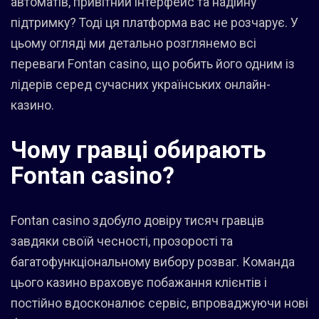
автоматів, привітний інтерфейс та надійну
підтримку? Тоді ця платформа вас не розчарує. У
цьому огляді ми детально розглянемо всі
переваги Fontan casino, що робить його одним із
лідерів серед сучасних українських онлайн-
казино.
Чому гравці обирають
Fontan casino?
Fontan casino здобуло довіру тисяч гравців
завдяки своїй чесності, прозорості та
багатофункціональному вибору розваг. Команда
цього казино враховує побажання клієнтів і
постійно вдосконалює сервіс, впроваджуючи нові