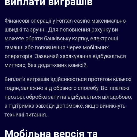
виплати виграшів
Фінансові операції у Fontan casino максимально
швидкі та зручні. Для поповнення рахунку ви
можете обрати банківську картку, електронні
гаманці або поповнення через мобільних
операторів. Зазвичай зарахування відбувається
миттєво, без додаткових комісій.
Виплати виграшів здійснюються протягом кількох
годин, залежно від обраного способу. Всі платежі
прозорі, обробка запитів відбувається цілодобово,
а підтримка завжди допоможе, якщо виникнуть
технічні питання.
Мобільна версія та