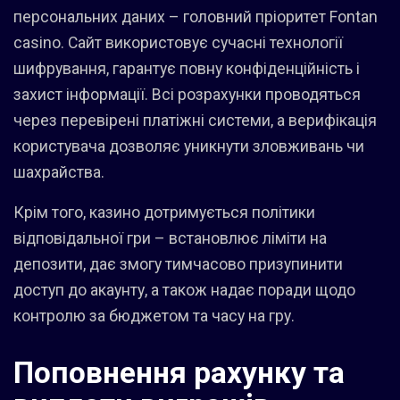
персональних даних – головний пріоритет Fontan
casino. Сайт використовує сучасні технології
шифрування, гарантує повну конфіденційність і
захист інформації. Всі розрахунки проводяться
через перевірені платіжні системи, а верифікація
користувача дозволяє уникнути зловживань чи
шахрайства.
Крім того, казино дотримується політики
відповідальної гри – встановлює ліміти на
депозити, дає змогу тимчасово призупинити
доступ до акаунту, а також надає поради щодо
контролю за бюджетом та часу на гру.
Поповнення рахунку та