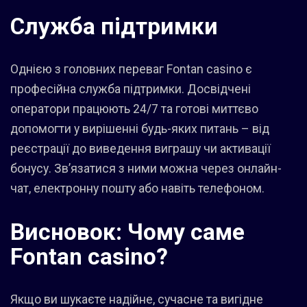
Служба підтримки
Однією з головних переваг Fontan casino є
професійна служба підтримки. Досвідчені
оператори працюють 24/7 та готові миттєво
допомогти у вирішенні будь-яких питань – від
реєстрації до виведення виграшу чи активації
бонусу. Зв’язатися з ними можна через онлайн-
чат, електронну пошту або навіть телефоном.
Висновок: Чому саме
Fontan casino?
Якщо ви шукаєте надійне, сучасне та вигідне