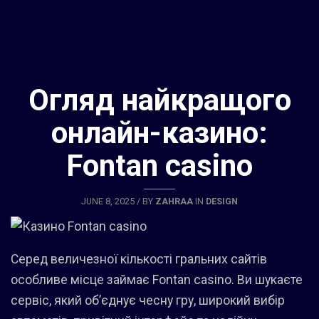
Огляд найкращого
онлайн-казино:
Fontan casino
JUNE 8, 2025 / BY
ZAHRAA
IN
DESIGN
Серед величезної кількості гральних сайтів
особливе місце займає Fontan casino. Ви шукаєте
сервіс, який об’єднує чесну гру, широкий вибір