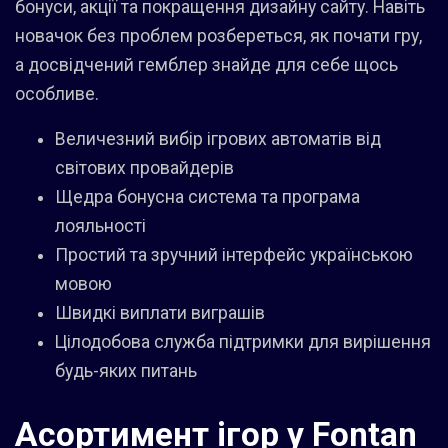
бонуси, акції та покращення дизайну сайту. Навіть
новачок без проблем розбереться, як почати гру,
а досвідчений гемблер знайде для себе щось
особливе.
Величезний вибір ігрових автоматів від
світових провайдерів
Щедра бонусна система та програма
лояльності
Простий та зручний інтерфейс українською
мовою
Швидкі виплати виграшів
Цілодобова служба підтримки для вирішення
будь-яких питань
Асортимент ігор у Fontan