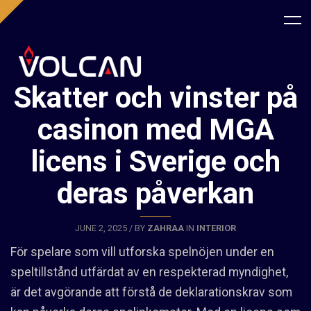
Skatter och vinster på
casinon med MGA
licens i Sverige och
deras påverkan
JUNE 2, 2025 / BY
ZAHRAA
IN
INTERIOR
För spelare som vill utforska spelnöjen under en
speltillstånd utfärdat av en respekterad myndighet,
är det avgörande att förstå de deklarationskrav som