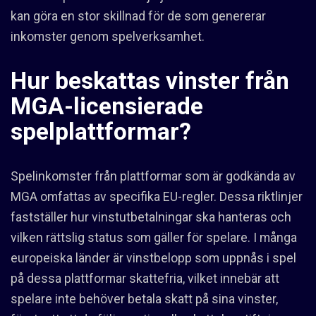
kan göra en stor skillnad för de som genererar
inkomster genom spelverksamhet.
Hur beskattas vinster från
MGA-licensierade
spelplattformar?
Spelinkomster från plattformar som är godkända av
MGA omfattas av specifika EU-regler. Dessa riktlinjer
fastställer hur vinstutbetalningar ska hanteras och
vilken rättslig status som gäller för spelare. I många
europeiska länder är vinstbelopp som uppnås i spel
på dessa plattformar skattefria, vilket innebär att
spelare inte behöver betala skatt på sina vinster,