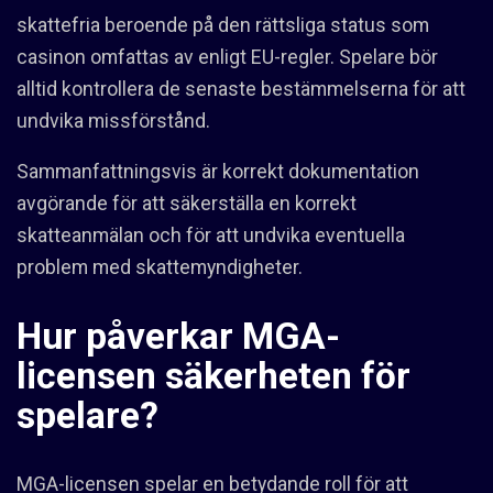
skattefria beroende på den rättsliga status som
casinon omfattas av enligt EU-regler. Spelare bör
alltid kontrollera de senaste bestämmelserna för att
undvika missförstånd.
Sammanfattningsvis är korrekt dokumentation
avgörande för att säkerställa en korrekt
skatteanmälan och för att undvika eventuella
problem med skattemyndigheter.
Hur påverkar MGA-
licensen säkerheten för
spelare?
MGA-licensen spelar en betydande roll för att