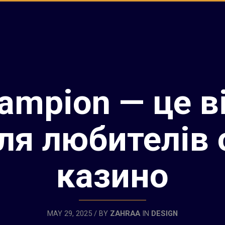
ampion — це в
для любителів 
казино
MAY 29, 2025 / BY
ZAHRAA
IN
DESIGN