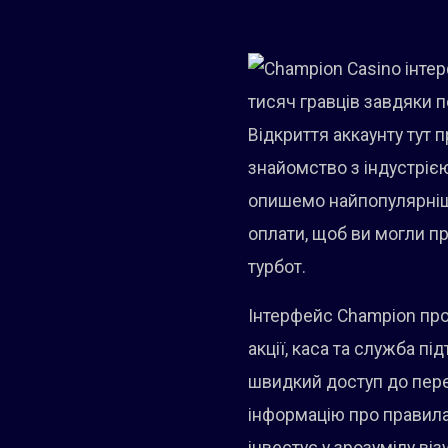
тисяч гравців завдяки 
Відкриття аккаунту тут п
знайомство з індустрією
опишемо найпопулярніші 
оплати, щоб ви могли п
турбот.
Інтерфейс Champion прод
акції, каса та служба п
швидкий доступ до пере
інформацію про правила 