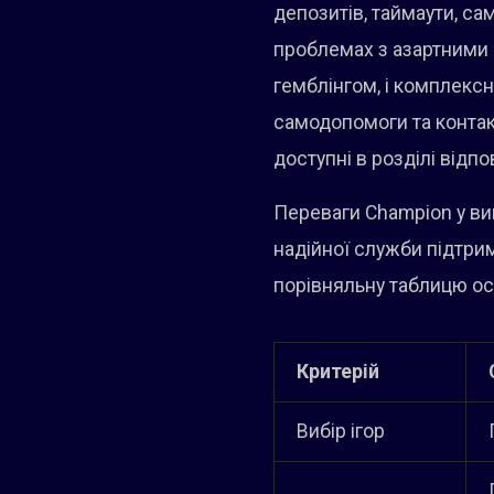
депозитів, таймаути, с
проблемах з азартними і
гемблінгом, і комплексн
самодопомоги та контакт
доступні в розділі відпо
Переваги Champion у виг
надійної служби підтр
порівняльну таблицю осн
Критерій
Вибір ігор