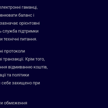
лектронні гаманці,
овнювати баланс і
 зазначає орієнтовні
нь служба підтримки
 технічні питання.
сні протоколи
 транзакції. Крім того,
ння відмиванню коштів,
ції та політики
и себе захищено при
енти обмеження