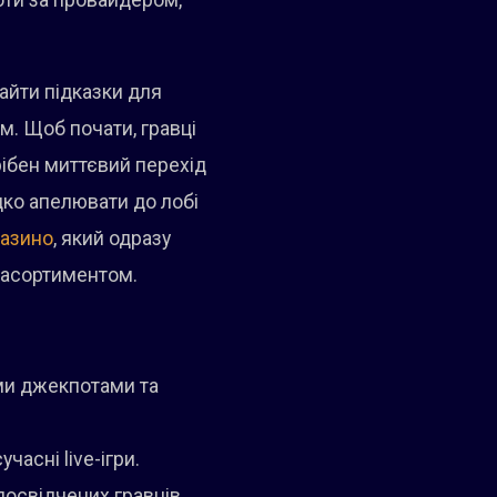
лоти за провайдером,
айти підказки для
м. Щоб почати, гравці
рібен миттєвий перехід
дко апелювати до лобі
казино
, який одразу
з асортиментом.
ими джекпотами та
часні live-ігри.
досвідчених гравців.