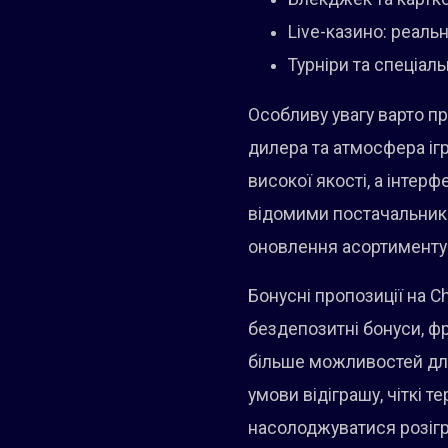
Live-казино: реаль
Турніри та спеціал
Особливу увагу варто пр
дилера та атмосфера іг
високої якості, а інтер
відомими постачальника
оновлення асортименту
Бонусні пропозиції на Ch
бездепозитні бонуси, фр
більше можливостей для
умови відіграшу, чіткі 
насолоджуватися розігр