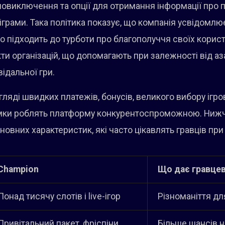
амовиключення та опції для отримання інформації про 
грами. Така політика показує, що компанія усвідомлює
о підходить до турботи про благополуччя своїх корис
и організацій, що допомагають при залежності від аза
відальної гри.
ляді швидких платежів, бонусів, великого вибору ігро
имки роблять платформу конкурентоспроможною. Нижч
овних характеристик, які часто цікавлять гравців при
Champion
Що дає гравцев
Понад тисячу слотів і live-ігор
Різноманіття дл
Привітальний пакет, фріспіни,
Більше шансів н