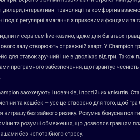
ні дилери, інтерактивні трансляції та комфортна взаєм
ьні події: регулярні змагання з призовими фондами та 
иділити сервісам live-казино, адже для багатьох гравц
рового залу створюють справжній азарт. У Champion т
фейс для ставок зручний і не відволікає від гри. Також
ми програмного забезпечення, що гарантує чесність і
.
ampion заохочують і новачків, і постійних клієнтів. Ста
іспіни та кешбек — усе це створено для того, щоб гра 
 виграшу без зайвого ризику. Розумна бонусна політ
терміни та розумні обмеження, що дозволяє гравцям пла
ашами без непотрібного стресу.