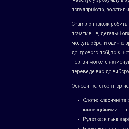
інвестує у зрозумілу ві
популярністю, волатиль
Champion також робить 
початківців, детальні о
можуть обрати один із з
до ігрового лобі, то є 
ігор, ви можете натисну
переведе вас до вибору
Основні категорії ігор 
Слоти: класичні та
інноваційними bon
Рулетка: кілька вар
Блекджек та картко