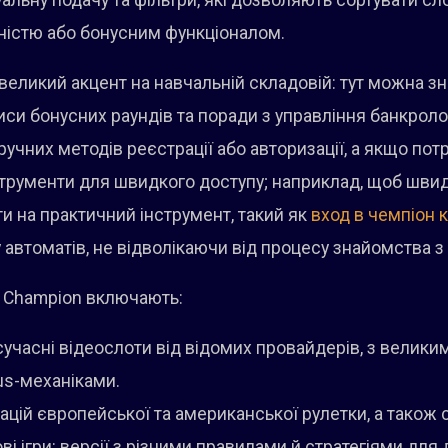
зуальну подачу та фільтри, які дозволяють сортувати с
ністю або бонусним функціоналом.
великий акцент на навчальній складовій: тут можна зн
писи бонусних раундів та поради з управління банкроло
ручних методів реєстрації або авторизації, а якщо пот
інструменти для швидкого доступу; наприклад, щоб шви
ти на практичний інструмент, такий як
вход в чемпіон 
 автоматів, не відволікаючи від процесу знайомства 
на Champion включають:
 сучасні відеослоти від відомих провайдерів, з велик
us-механіками.
іацій європейської та американської рулетки, а також су
ві ігри: версії з різними правилами й стратегіями для 