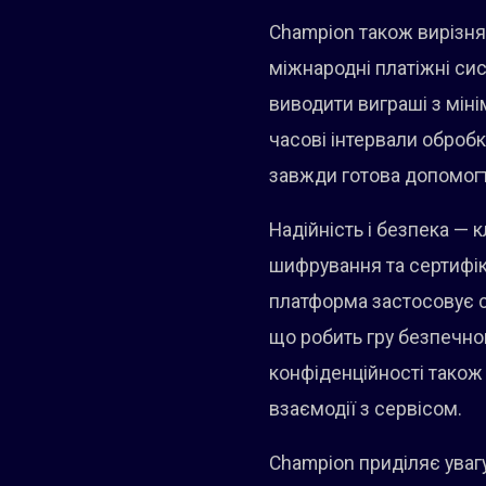
Champion також вирізня
міжнародні платіжні си
виводити виграші з міні
часові інтервали оброб
завжди готова допомогт
Надійність і безпека — 
шифрування та сертифіка
платформа застосовує с
що робить гру безпечною
конфіденційності також
взаємодії з сервісом.
Champion приділяє увагу