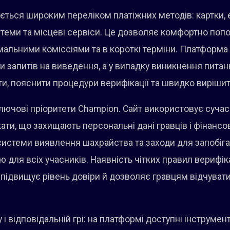
ється широким переліком платіжних методів: картки, е
стеми та місцеві сервіси. Це дозволяє комфортно поп
мальними коміссіями та в короткі терміни. Платформа
ки запитів на виведення, а у випадку виникнення пита
и, пояснити процедури верифікації та швидко вирішити
ключові пріоритети Champion. Сайт використовує суча
ти, що захищають персональні дані гравців і фінансові
истеми виявлення шахрайства та заходи для запобіга
 для всіх учасників. Наявність чітких правил верифіка
 підвищує рівень довіри й дозволяє гравцям відчуват
 і відповідальній грі: на платформі доступні інструм