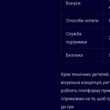
Бонуси
Способи оплати
Служба
підтримки
Безпека
Крім технічних деталей
візуальна концепція, ре
роблять платформу прива
спрямовані на те, щоб г
до гри.