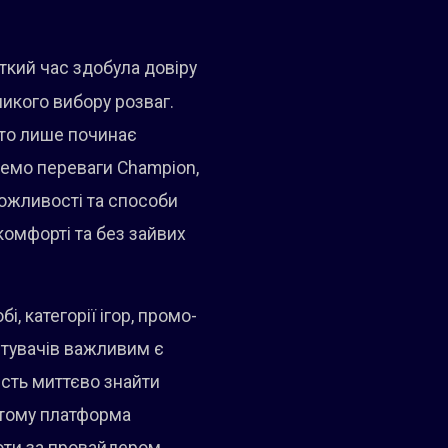
ткий час здобула довіру
икого вибору розваг.
 хто лише починає
янемо переваги Champion,
можливості та способи
омфорті та без зайвих
, категорії ігор, промо-
истувачів важливим є
ість миттєво знайти
е тому платформа