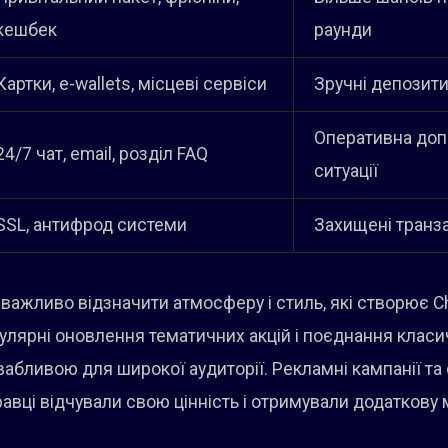
кешбек
раунди
Картки, e-wallets, місцеві сервіси
Зручні депозити
Оперативна допо
24/7 чат, email, розділ FAQ
ситуації
SSL, антифрод системи
Захищені транзак
, важливо відзначити атмосферу і стиль, які створює 
гулярні оновлення тематичних акцій і поєднання класи
бливою для широкої аудиторії. Рекламні кампанії та 
равці відчували свою цінність і отримували додатков