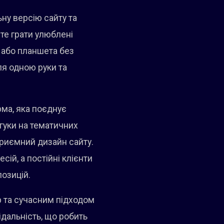
ьну версію сайту та
те грати улюблені
а або планшета без
ля одною руки та
рма, яка поєднує
дгуки на тематичних
приємний дизайн сайту.
ій, а постійні клієнти
позицій.
р та сучасним підходом
ідальність, що робить