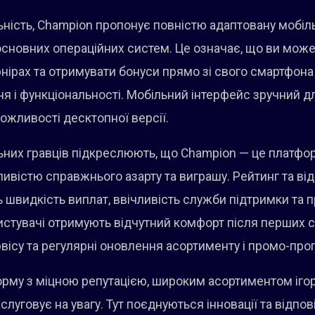
льність, Champion пропонує повністю адаптовану мобіл
основних операційних систем. Це означає, що ви може
урнірах та отримувати бонуси прямо зі свого смартфон
ня і функціональності. Мобільний інтерфейс зручний д
ожливості десктопної версії.
льних гравців підкреслюють, що Champion — це платфо
ивістю справжнього азарту та виграшу. Рейтинг та ві
ь швидкість виплат, ввічливість служби підтримки та 
стувачі отримують відчутний комфорт після перших сес
рвісу та регулярні оновлення асортименту і промо-про
рму з міцною репутацією, широким асортиментом іго
слуговує на увагу. Тут поєднуються інновації та відпов