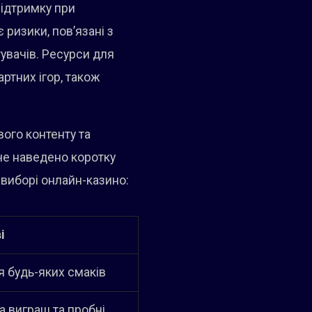
підтримку при
 ризики, пов’язані з
тувачів. Ресурси для
ртних ігор, також
вого контенту та
е наведено коротку
 виборі онлайн-казино:
і
я будь-яких смаків
а виграш та пробні