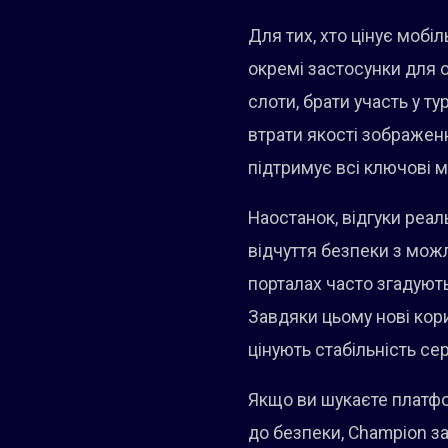
Для тих, хто цінує мобі
окремі застосунки для 
слоти, брати участь у т
втрати якості зображен
підтримує всі ключові м
Наостанок, відгуки реа
відчуття безпеки з можл
порталах часто згадуют
Завдяки цьому нові кори
цінують стабільність се
Якщо ви шукаєте платфо
до безпеки, Champion за