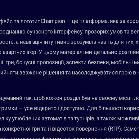
Champion — це платформа, яка за коро
поєднанню сучасного інтерфейсу, прозорих умов та вел
росте, а навігація інтуїтивно зрозуміла навіть для тих,
 азартних ігор. У цьому матеріалі ми детально розгл
ігри, бонусні пропозиції, аспекти безпеки, мобільні 
рийняти зважене рішення та насолоджуватися грою в к
уманий так, щоб кожен розділ був на своєму місці: лобі
ідтримки — усе відкрито і доступно. Для більшості кор
ліку улюблених автоматів та турнірів, а також можлив
конкретної гри та її відсоток повернення (RTP). Сам