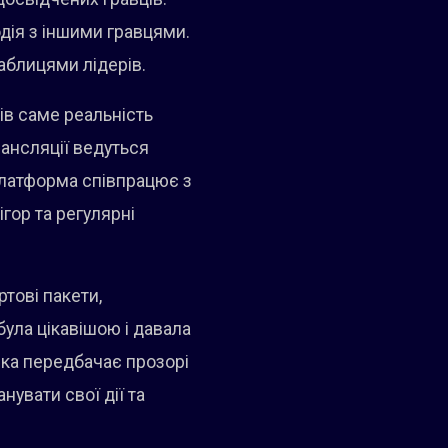
одія з іншими гравцями.
таблицями лідерів.
ів саме реальність
рансляції ведуться
 платформа співпрацює з
гор та регулярні
ртові пакети,
була цікавішою і давала
ика передбачає прозорі
нувати свої дії та