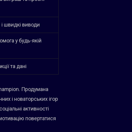
 і швидкі виводи
мога у будь-якій
ції та дані
Champion. Продумана
чних і новаторських ігор
соціальні активності
у мотивацію повертатися