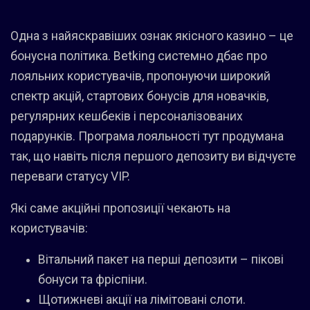
Одна з найяскравіших ознак якісного казино – це
бонусна політика. Betking системно дбає про
лояльних користувачів, пропонуючи широкий
спектр акцій, стартових бонусів для новачків,
регулярних кешбеків і персоналізованих
подарунків. Програма лояльності тут продумана
так, що навіть після першого депозиту ви відчуєте
переваги статусу VIP.
Які саме акційні пропозиції чекають на
користувачів:
Вітальний пакет на перші депозити – пікові
бонуси та фріспіни.
Щотижневі акції на лімітовані слоти.