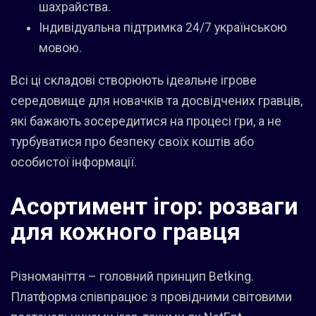
шахрайства.
Індивідуальна підтримка 24/7 українською
мовою.
Всі ці складові створюють ідеальне ігрове
середовище для новачків та досвідчених гравців,
які бажають зосередитися на процесі гри, а не
турбуватися про безпеку своїх коштів або
особистої інформації.
Асортимент ігор: розваги
для кожного гравця
Різноманіття – головний принцип Betking.
Платформа співпрацює з провідними світовими