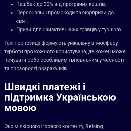
Кешбек до 20% від програних коштів.
Персональні промокоди та сюрпризи до
свят.
Призи для найактивніших гравців у турнірах.
Такі пропозиції формують унікальну атмосферу
турботи про кожного користувача, де кожен може
почувати себе особливим і впевненим у чесності
та прозорості розрахунків.
Швидкі платежі і
підтримка Українською
мовою
Окрім якісного ігрового контенту, Betking