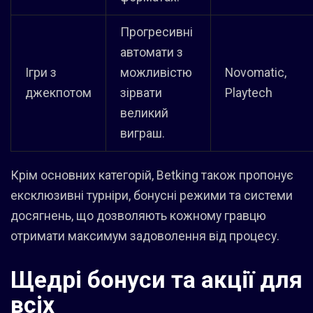
Прогресивні
автомати з
Ігри з
можливістю
Novomatic,
джекпотом
зірвати
Playtech
великий
виграш.
Крім основних категорій, Betking також пропонує
ексклюзивні турніри, бонусні режими та системи
досягнень, що дозволяють кожному гравцю
отримати максимум задоволення від процесу.
Щедрі бонуси та акції для
всіх