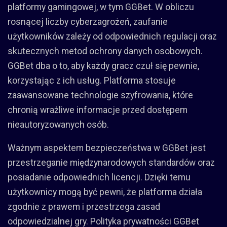
platformy gamingowej, w tym GGBet. W obliczu
rosnącej liczby cyberzagrożeń, zaufanie
użytkowników zależy od odpowiednich regulacji oraz
skutecznych metod ochrony danych osobowych.
GGBet dba o to, aby każdy gracz czuł się pewnie,
korzystając z ich usług. Platforma stosuje
zaawansowane technologie szyfrowania, które
chronią wrażliwe informacje przed dostępem
nieautoryzowanych osób.
Ważnym aspektem bezpieczeństwa w GGBet jest
przestrzeganie międzynarodowych standardów oraz
posiadanie odpowiednich licencji. Dzięki temu
użytkownicy mogą być pewni, że platforma działa
zgodnie z prawem i przestrzega zasad
odpowiedzialnej gry. Polityka prywatności GGBet