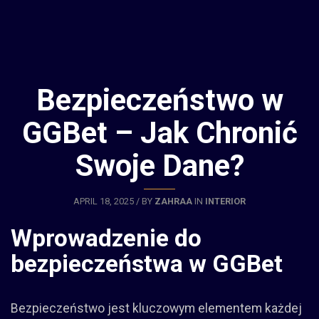
Bezpieczeństwo w
GGBet – Jak Chronić
Swoje Dane?
APRIL 18, 2025 / BY
ZAHRAA
IN
INTERIOR
Wprowadzenie do
bezpieczeństwa w GGBet
Bezpieczeństwo jest kluczowym elementem każdej