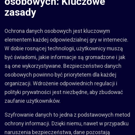
osobowych: Kluczowe
zasady
Ochrona danych osobowych jest kluczowym
elementem każdej odpowiedzialnej gry w internecie.
W dobie rosnącej technologii, użytkownicy muszą
być świadomi, jakie informacje są gromadzone i jak
są one wykorzystywane. Bezpieczeństwo danych
osobowych powinno być priorytetem dla każdej
organizacji. Wdrożenie odpowiednich regulacji i
polityki prywatności jest niezbędne, aby zbudować
zaufanie użytkowników.
Szyfrowanie danych to jedna z podstawowych metod
ochrony informacji. Dzięki niemu, nawet w przypadku
naruszenia bezpieczeństwa, dane pozostają