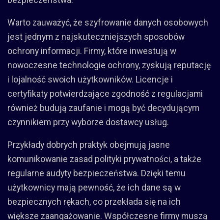
bezpieczeństwa.
Warto zauważyć, że szyfrowanie danych osobowych
jest jednym z najskuteczniejszych sposobów
ochrony informacji. Firmy, które inwestują w
nowoczesne technologie ochrony, zyskują reputację
i lojalność swoich użytkowników. Licencje i
certyfikaty potwierdzające zgodność z regulacjami
również budują zaufanie i mogą być decydującym
czynnikiem przy wyborze dostawcy usług.
Przykłady dobrych praktyk obejmują jasne
komunikowanie zasad polityki prywatności, a także
regularne audyty bezpieczeństwa. Dzięki temu
użytkownicy mają pewność, że ich dane są w
bezpiecznych rękach, co przekłada się na ich
większe zaangażowanie. Współczesne firmy muszą