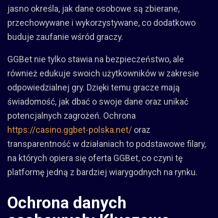
jasno określa, jak dane osobowe są zbierane,
przechowywane i wykorzystywane, co dodatkowo
buduje zaufanie wśród graczy.
GGBet nie tylko stawia na bezpieczeństwo, ale
również edukuje swoich użytkowników w zakresie
odpowiedzialnej gry. Dzięki temu gracze mają
świadomość, jak dbać o swoje dane oraz unikać
potencjalnych zagrożeń. Ochrona
https://casino.ggbet-polska.net/
oraz
transparentność w działaniach to podstawowe filary,
na których opiera się oferta GGBet, co czyni tę
platformę jedną z bardziej wiarygodnych na rynku.
Ochrona danych