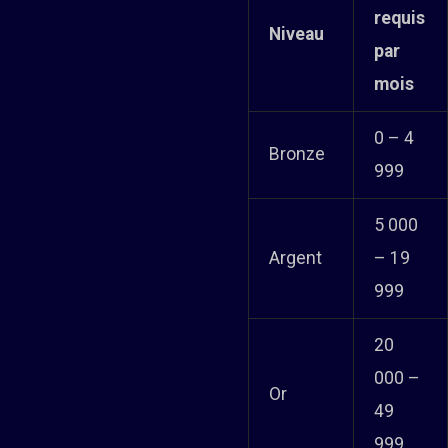
requis
Niveau
par
mois
0 – 4
Bronze
999
5 000
Argent
– 19
999
20
000 –
Or
49
999