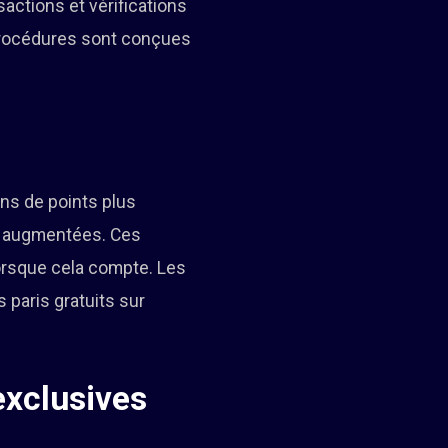
actions et vérifications
 procédures sont conçues
ns de points plus
t augmentées. Ces
lorsque cela compte. Les
 paris gratuits sur
xclusives