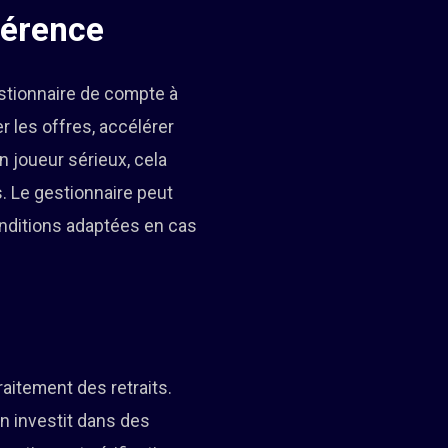
fférence
stionnaire de compte à
r les offres, accélérer
 joueur sérieux, cela
. Le gestionnaire peut
onditions adaptées en cas
raitement des retraits.
in investit dans des