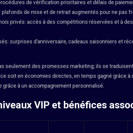
procédures de vérification prioritaires et délais de paieme
 plafonds de mise et de retrait augmentés pour ne pas fr
ois privés: accès à des compétitions réservées et à des
és: surprises d’anniversaire, cadeaux saisonniers et r
s seulement des promesses marketing; ils se traduisent 
e ce soit en économies directes, en temps gagné grâce à d
nce grâce à un accompagnement personnalisé.
niveaux VIP et bénéfices asso