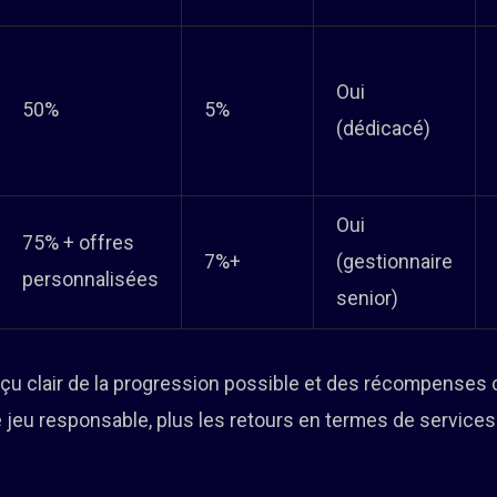
Oui
50%
5%
(dédicacé)
Oui
75% + offres
7%+
(gestionnaire
personnalisées
senior)
çu clair de la progression possible et des récompenses 
e jeu responsable, plus les retours en termes de service