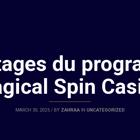
tages du prog
gical Spin Cas
MARCH 30, 2025 / BY
ZAHRAA
IN
UNCATEGORIZED