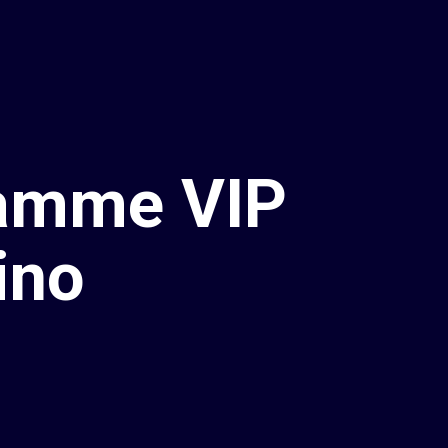
ramme VIP
ino