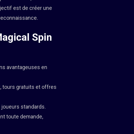
jectif est de créer une
t reconnaissance.
agical Spin
ons avantageuses en
tours gratuits et offres
 joueurs standards.
ent toute demande,