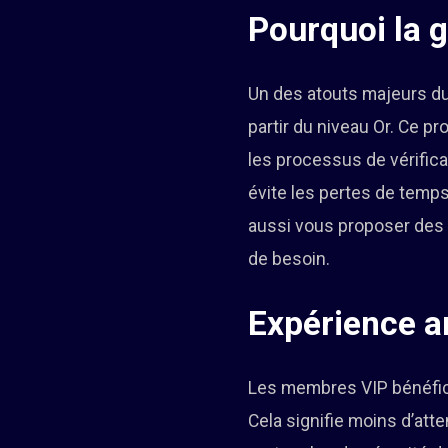
Pourquoi la g
Un des atouts majeurs du
partir du niveau Or. Ce p
les processus de vérific
évite les pertes de temps
aussi vous proposer des 
de besoin.
Expérience am
Les membres VIP bénéficien
Cela signifie moins d’atte