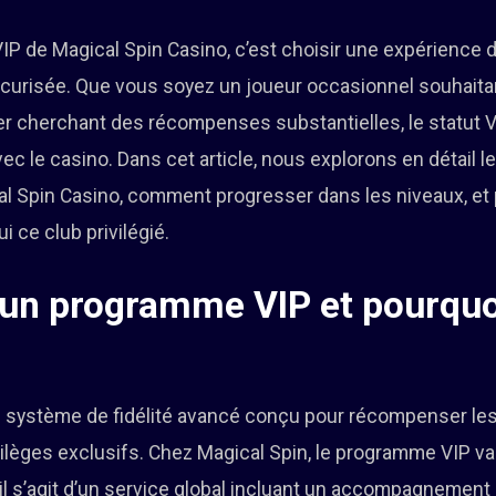
P de Magical Spin Casino, c’est choisir une expérience d
sécurisée. Que vous soyez un joueur occasionnel souhaitan
ier cherchant des récompenses substantielles, le statut 
ec le casino. Dans cet article, nous explorons en détail 
 Spin Casino, comment progresser dans les niveaux, et 
 ce club privilégié.
un programme VIP et pourquoi 
système de fidélité avancé conçu pour récompenser les
vilèges exclusifs. Chez Magical Spin, le programme VIP va
il s’agit d’un service global incluant un accompagnement