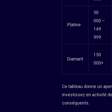
50
000 –
Platine
149
999
150
Diamant
000+
Ce tableau donne un aper
investissez en activité d
conséquents.