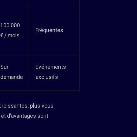
100 000
Fréquentes
€ / mois
Sur
Événements
demande
exclusifs
croissantes; plus vous
s et d’avantages sont