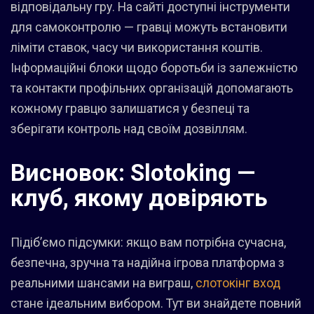
відповідальну гру. На сайті доступні інструменти
для самоконтролю — гравці можуть встановити
ліміти ставок, часу чи використання коштів.
Інформаційні блоки щодо боротьби із залежністю
та контакти профільних організацій допомагають
кожному гравцю залишатися у безпеці та
зберігати контроль над своїм дозвіллям.
Висновок: Slotoking —
клуб, якому довіряють
Підіб’ємо підсумки: якщо вам потрібна сучасна,
безпечна, зручна та надійна ігрова платформа з
реальними шансами на виграш,
слотокінг вход
стане ідеальним вибором. Тут ви знайдете повний