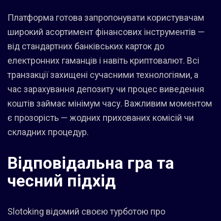
Платформа готова запропонувати користувачам
широкий асортимент фінансових інструментів —
від стандартних банківських карток до
електронних гаманців і навіть криптовалют. Всі
транзакції захищені сучасними технологіями, а
час зарахування депозиту чи процес виведення
коштів займає мінімум часу. Важливим моментом
є прозорість — жодних прихованих комісій чи
складних процедур.
Відповідальна гра та
чесний підхід
Slotoking відомий своєю турботою про