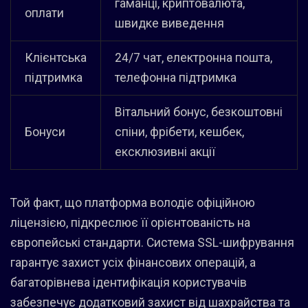
гаманці, криптовалюта,
оплати
швидке виведення
Клієнтська
24/7 чат, електронна пошта,
підтримка
телефонна підтримка
Вітальний бонус, безкоштовні
Бонуси
спіни, фрібети, кешбек,
ексклюзивні акції
Той факт, що платформа володіє офіційною
ліцензією, підкреслює її орієнтованість на
європейські стандарти. Система SSL-шифрування
гарантує захист усіх фінансових операцій, а
багаторівнева ідентифікація користувачів
забезпечує додатковий захист від шахрайства та